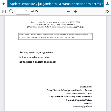
Apriete, empaste y juzgamiento: la trama de relaciones detrás de un juicio a policías exonerados