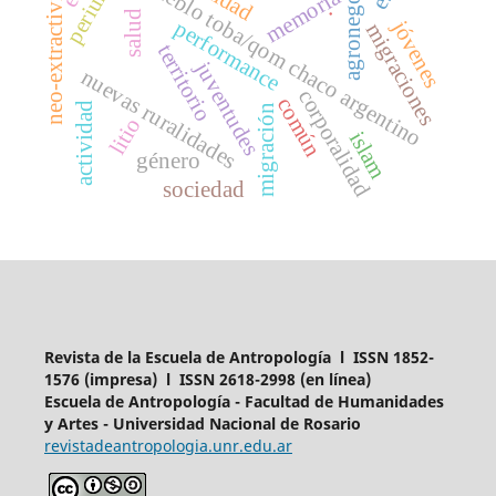
agronegocios
neo-extractivismo
pueblo toba/qom chaco argentino
memoria
.
salud
performance
jóvenes
migraciones
territorio
juventudes
nuevas ruralidades
corporalidad
común
actividad
migración
litio
islam
género
sociedad
Revista de la Escuela de Antropología l ISSN 1852-
1576 (impresa) l ISSN 2618-2998 (en línea)
Escuela de Antropología - Facultad de Humanidades
y Artes - Universidad Nacional de Rosario
revistadeantropologia.unr.edu.ar