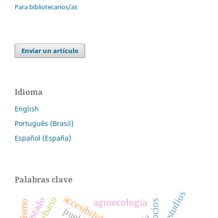
Para bibliotecarios/as
Enviar un artículo
Idioma
English
Português (Brasil)
Español (España)
Palabras clave
estudios
accesibilidad
periurbano
estado
agroecología