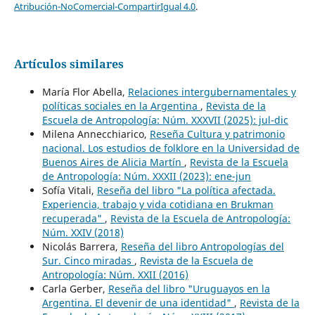
Atribución-NoComercial-CompartirIgual 4.0
.
Artículos similares
María Flor Abella,
Relaciones intergubernamentales y
políticas sociales en la Argentina
,
Revista de la
Escuela de Antropología: Núm. XXXVII (2025): jul-dic
Milena Annecchiarico,
Reseña Cultura y patrimonio
nacional. Los estudios de folklore en la Universidad de
Buenos Aires de Alicia Martín
,
Revista de la Escuela
de Antropología: Núm. XXXII (2023): ene-jun
Sofía Vitali,
Reseña del libro "La política afectada.
Experiencia, trabajo y vida cotidiana en Brukman
recuperada"
,
Revista de la Escuela de Antropología:
Núm. XXIV (2018)
Nicolás Barrera,
Reseña del libro Antropologías del
Sur. Cinco miradas
,
Revista de la Escuela de
Antropología: Núm. XXII (2016)
Carla Gerber,
Reseña del libro "Uruguayos en la
Argentina. El devenir de una identidad"
,
Revista de la