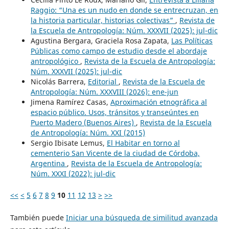
Raggio: “Una es un nudo en donde se entrecruzan, en
la historia particular, historias colectivas”
,
Revista de
la Escuela de Antropología: Núm. XXXVII (2025): jul-dic
Agustina Bergara, Graciela Rosa Zapata,
Las Políticas
Públicas como campo de estudio desde el abordaje
antropológico
,
Revista de la Escuela de Antropología:
Núm. XXXVII (2025): jul-dic
Nicolás Barrera,
Editorial
,
Revista de la Escuela de
Antropología: Núm. XXXVIII (2026): ene-jun
Jimena Ramírez Casas,
Aproximación etnográfica al
espacio público. Usos, tránsitos y transeúntes en
Puerto Madero (Buenos Aires)
,
Revista de la Escuela
de Antropología: Núm. XXI (2015)
Sergio Ibisate Lemus,
El Habitar en torno al
cementerio San Vicente de la ciudad de Córdoba,
Argentina
,
Revista de la Escuela de Antropología:
Núm. XXXI (2022): jul-dic
<<
<
5
6
7
8
9
10
11
12
13
>
>>
También puede
Iniciar una búsqueda de similitud avanzada