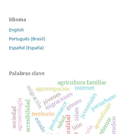
Idioma
English
Português (Brasil)
Español (España)
Palabras clave
agricultura familiar
migración
internet
agronegocios
migraciones
jóvenes
juventudes
periurbano
género
agroecología
accesibilidad
performance
aprendizaje
sociedad
islam
territorio
salud
corporalidad
estado
ambiente
estudios
.
litio