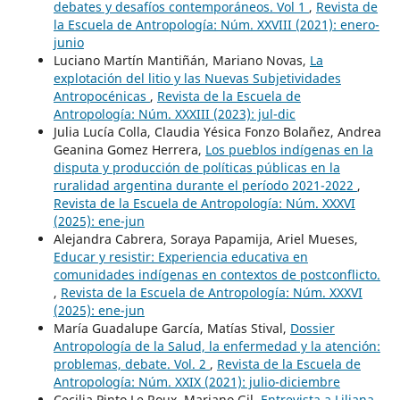
debates y desafíos contemporáneos. Vol 1
,
Revista de
la Escuela de Antropología: Núm. XXVIII (2021): enero-
junio
Luciano Martín Mantiñán, Mariano Novas,
La
explotación del litio y las Nuevas Subjetividades
Antropocénicas
,
Revista de la Escuela de
Antropología: Núm. XXXIII (2023): jul-dic
Julia Lucía Colla, Claudia Yésica Fonzo Bolañez, Andrea
Geanina Gomez Herrera,
Los pueblos indígenas en la
disputa y producción de políticas públicas en la
ruralidad argentina durante el período 2021-2022
,
Revista de la Escuela de Antropología: Núm. XXXVI
(2025): ene-jun
Alejandra Cabrera, Soraya Papamija, Ariel Mueses,
Educar y resistir: Experiencia educativa en
comunidades indígenas en contextos de postconflicto.
,
Revista de la Escuela de Antropología: Núm. XXXVI
(2025): ene-jun
María Guadalupe García, Matías Stival,
Dossier
Antropología de la Salud, la enfermedad y la atención:
problemas, debate. Vol. 2
,
Revista de la Escuela de
Antropología: Núm. XXIX (2021): julio-diciembre
Cecilia Pinto Le Roux, Mariano Gil,
Entrevista a Liliana