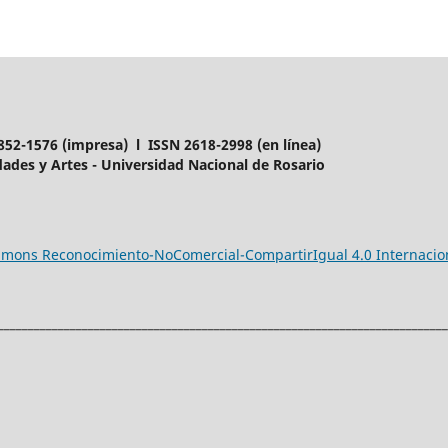
852-1576 (impresa) l ISSN 2618-2998 (en línea)
ades y Artes - Universidad Nacional de Rosario
ommons Reconocimiento-NoComercial-CompartirIgual 4.0 Internacio
___________________________________________________________________________