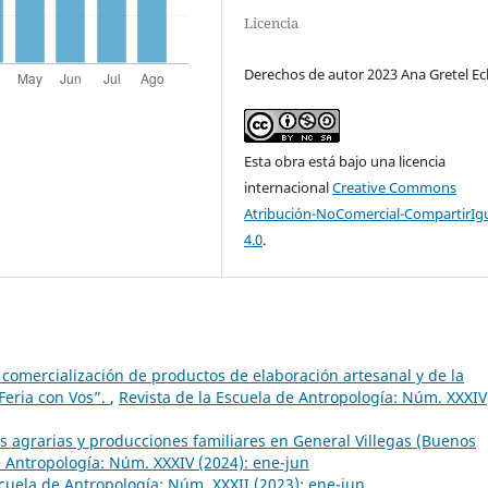
Licencia
Derechos de autor 2023 ​Ana Gretel E
Esta obra está bajo una licencia
internacional
Creative Commons
Atribución-NoComercial-CompartirIg
4.0
.
 comercialización de productos de elaboración artesanal y de la
 Feria con Vos”.
,
Revista de la Escuela de Antropología: Núm. XXXIV
s agrarias y producciones familiares en General Villegas (Buenos
e Antropología: Núm. XXXIV (2024): ene-jun
scuela de Antropología: Núm. XXXII (2023): ene-jun