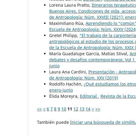
Lorena Laura Pratto,
Itinerarios terapéuti
Buenos Aires. Condiciones de vida, acceso 
de Antropología: Núm. XXVIII (2021): ener
Maximiliano Rúa,
Aprendiendo lo “común”
Escuela de Antropología: Núm. XXXV (2024):
Gretel Philipp,
“El trabajo de la carpinter
antropológicos al estudio de los procesos
de la Escuela de Antropología: Núm. XXIX (
María Guadalupe García, Matías Stival,
Ant
debates y desafíos contemporáneos. Vol 1
junio
Laura Ana Cardini,
Presentación - Antropol
de Antropología: Núm. XXV (2019)
Rodolfo Hachén,
¿Qué estudiamos los etno
enero-junio
Élida Moreyra,
Editorial
,
Revista de la Esc
<<
<
6
7
8
9
10
11
12
13
14
>
>>
También puede
Iniciar una búsqueda de simili