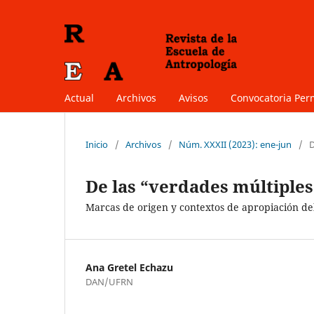
Actual
Archivos
Avisos
Convocatoria Pe
Inicio
/
Archivos
/
Núm. XXXII (2023): ene-jun
/
D
De las “verdades múltiples
Marcas de origen y contextos de apropiación del
​Ana Gretel Echazu
DAN/UFRN