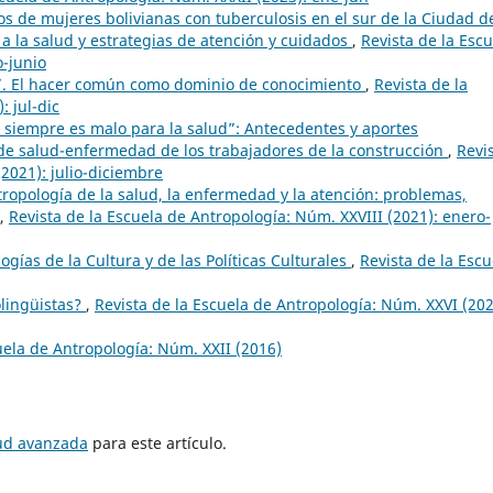
cos de mujeres bolivianas con tuberculosis en el sur de la Ciudad d
a la salud y estrategias de atención y cuidados
,
Revista de la Escu
o-junio
. El hacer común como dominio de conocimiento
,
Revista de la
 jul-dic
ía siempre es malo para la salud”: Antecedentes y aportes
 de salud-enfermedad de los trabajadores de la construcción
,
Revi
2021): julio-diciembre
ropología de la salud, la enfermedad y la atención: problemas,
,
Revista de la Escuela de Antropología: Núm. XXVIII (2021): enero-
ogías de la Cultura y de las Políticas Culturales
,
Revista de la Escu
lingüistas?
,
Revista de la Escuela de Antropología: Núm. XXVI (202
uela de Antropología: Núm. XXII (2016)
tud avanzada
para este artículo.