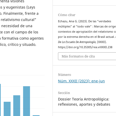
imenta visiones
tas y eugenistas (Leys
o. Finalmente, frente a
Cómo citar
relativismo cultural”
Echazu, ​Ana G. (2023). De las “verdades
 la necesidad de una
múltiples” al “todo vale” : Marcas de orige
te con el campo de los
contextos de apropiación del relativismo c
por la extrema derecha en el Brasil actual.
a formativa como agentes
De La Escuela De Antropología
, (XXXII).
co, crítico y situado.
https://doi.org/10.35305/rea.viXXXII.238
Más formatos de cita
Número
Núm. XXXII (2023): ene-jun
Sección
Dossier Teoría Antropológica:
reflexiones, aportes y debates