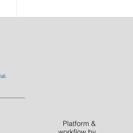
nal
.
______________