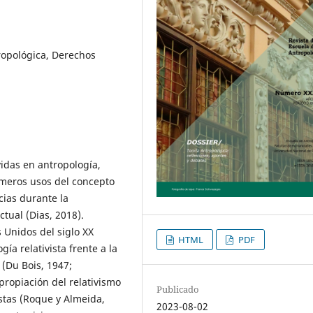
tropológica, Derechos
vidas en antropología,
imeros usos del concepto
cias durante la
tual (Dias, 2018).
 Unidos del siglo XX
HTML
PDF
ía relativista frente a la
(Du Bois, 1947;
propiación del relativismo
Publicado
stas (Roque y Almeida,
2023-08-02