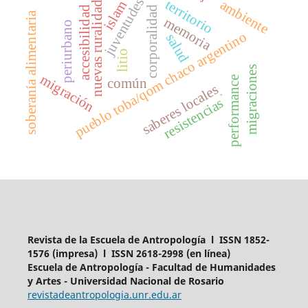
nuevas ruralidades
juventudes
ambiente
territorio
islam
corporalidad
accesibilidad
soberanía alimentaria
memoria
periurbano
pueblo toba/qom chaco argentino
salud
litio
migraciones
migración
performance
común
saberes locales
.
resistencias
Revista de la Escuela de Antropología l ISSN 1852-
1576 (impresa) l ISSN 2618-2998 (en línea)
Escuela de Antropología - Facultad de Humanidades
y Artes - Universidad Nacional de Rosario
revistadeantropologia.unr.edu.ar