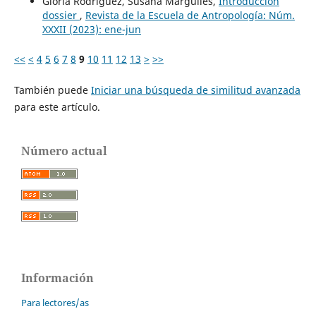
Gloria Rodríguez, Susana Margulies,
Introducción
dossier
,
Revista de la Escuela de Antropología: Núm.
XXXII (2023): ene-jun
<<
<
4
5
6
7
8
9
10
11
12
13
>
>>
También puede
Iniciar una búsqueda de similitud avanzada
para este artículo.
Número actual
Información
Para lectores/as