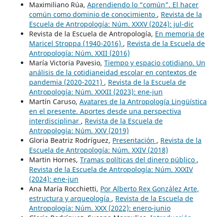
Maximiliano Rúa,
Aprendiendo lo “común”. El hacer
común como dominio de conocimiento
,
Revista de la
Escuela de Antropología: Núm. XXXV (2024): jul-dic
Revista de la Escuela de Antropología,
En memoria de
Maricel Stroppa (1940-2016)
,
Revista de la Escuela de
Antropología: Núm. XXII (2016)
María Victoria Pavesio,
Tiempo y espacio cotidiano. Un
análisis de la cotidianeidad escolar en contextos de
pandemia (2020-2021)
,
Revista de la Escuela de
Antropología: Núm. XXXII (2023): ene-jun
Martín Caruso,
Avatares de la Antropología Lingüística
en el presente. Aportes desde una perspectiva
interdisciplinar
,
Revista de la Escuela de
Antropología: Núm. XXV (2019)
Gloria Beatriz Rodríguez,
Presentación
,
Revista de la
Escuela de Antropología: Núm. XXIV (2018)
Martin Hornes,
Tramas políticas del dinero público
,
Revista de la Escuela de Antropología: Núm. XXXIV
(2024): ene-jun
Ana María Rocchietti,
Por Alberto Rex González Arte,
estructura y arqueología
,
Revista de la Escuela de
Antropología: Núm. XXX (2022): enero-junio