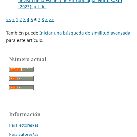
Revista de la Escuela de Antropología: Núm. XXXIII
(2023): jul-dic
<<
<
1
2
3
4
5
6
7
8
>
>>
También puede
Iniciar una búsqueda de similitud avanzada
para este artículo.
Número actual
Información
Para lectores/as
Para autores/as