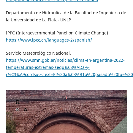
Departamento de Hidráulica de la Facultad de Ingeniería de
la Universidad de La Plata- UNLP
IPPC (Intergovernmental Panel on Climate Change)
https://www.ipcc.ch/languages-2/spanish/
Servicio Meteorológico Nacional.
https://www.smn.gob.ar/noticias/clima-en-argentina-2022-
temperaturas-extremas-sequ%C3%ADa-y-
r%C3%A9cords#:~:text=El%20a%C3%B1o%20pasado%20fue%2