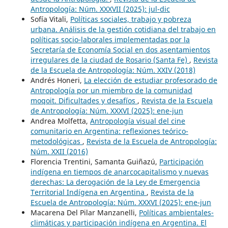
Antropología: Núm. XXXVII (2025): jul-dic
Sofía Vitali,
Políticas sociales, trabajo y pobreza
urbana. Análisis de la gestión cotidiana del trabajo en
políticas socio-laborales implementadas por la
Secretaría de Economía Social en dos asentamientos
irregulares de la ciudad de Rosario (Santa Fe)
,
Revista
de la Escuela de Antropología: Núm. XXIV (2018)
Andrés Honeri,
La elección de estudiar profesorado de
Antropología por un miembro de la comunidad
moqoit. Dificultades y desafíos
,
Revista de la Escuela
de Antropología: Núm. XXXVI (2025): ene-jun
Andrea Molfetta,
Antropología visual del cine
comunitario en Argentina: reflexiones teórico-
metodológicas
,
Revista de la Escuela de Antropología:
Núm. XXII (2016)
Florencia Trentini, Samanta Guiñazú,
Participación
indígena en tiempos de anarcocapitalismo y nuevas
derechas: La derogación de la Ley de Emergencia
Territorial Indígena en Argentina
,
Revista de la
Escuela de Antropología: Núm. XXXVI (2025): ene-jun
Macarena Del Pilar Manzanelli,
Políticas ambientales-
climáticas y participación indígena en Argentina. El