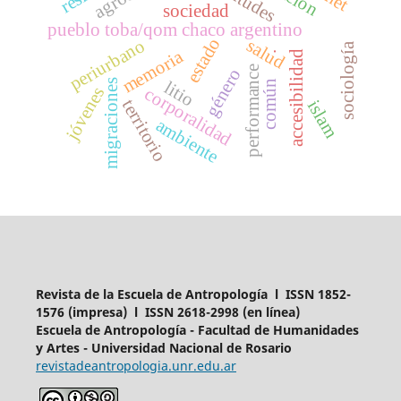
sociedad
pueblo toba/qom chaco argentino
estado
periurbano
salud
sociología
memoria
accesibilidad
.
performance
género
litio
migraciones
común
jóvenes
corporalidad
territorio
islam
ambiente
Revista de la Escuela de Antropología l ISSN 1852-
1576 (impresa) l ISSN 2618-2998 (en línea)
Escuela de Antropología - Facultad de Humanidades
y Artes - Universidad Nacional de Rosario
revistadeantropologia.unr.edu.ar