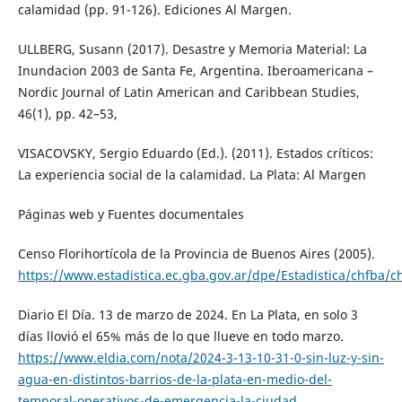
calamidad (pp. 91-126). Ediciones Al Margen.
ULLBERG, Susann (2017). Desastre y Memoria Material: La
Inundacion 2003 de Santa Fe, Argentina. Iberoamericana –
Nordic Journal of Latin American and Caribbean Studies,
46(1), pp. 42–53,
VISACOVSKY, Sergio Eduardo (Ed.). (2011). Estados críticos:
La experiencia social de la calamidad. La Plata: Al Margen
Páginas web y Fuentes documentales
Censo Florihortícola de la Provincia de Buenos Aires (2005).
https://www.estadistica.ec.gba.gov.ar/dpe/Estadistica/chfba/c
Diario El Día. 13 de marzo de 2024. En La Plata, en solo 3
días llovió el 65% más de lo que llueve en todo marzo.
https://www.eldia.com/nota/2024-3-13-10-31-0-sin-luz-y-sin-
agua-en-distintos-barrios-de-la-plata-en-medio-del-
temporal-operativos-de-emergencia-la-ciudad