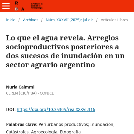
Inicio
/
Archivos
/
Núm. XXXVII (2025): jul-dic
/
Artículos Libres
Lo que el agua revela. Arreglos
socioproductivos posteriores a
dos sucesos de inundación en un
sector agrario argentino
Nuria Caimmi
CEREN (CIC/PBA) - CONICET
DOI:
https://doi.org/10.35305/rea.XXXVI.316
Palabras clave:
Periurbanos productivos; Inundación;
Catástrofes, Agroecología; Etnografía