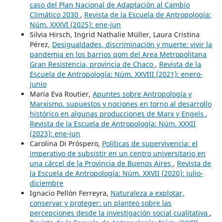
caso del Plan Nacional de Adaptación al Cambio
Climático 2030
,
Revista de la Escuela de Antropología:
Núm. XXXVI (2025): ene-jun
Silvia Hirsch, Ingrid Nathalie Müller, Laura Cristina
Pérez,
Desigualdades, discriminación y muerte: vivir la
pandemia en los barrios qom del Area Metropolitana
Gran Resistencia, provincia de Chaco
,
Revista de la
Escuela de Antropología: Núm. XXVIII (2021): enero-
junio
Maria Eva Routier,
Apuntes sobre Antropología y
Marxismo. supuestos y nociones en torno al desarrollo
histórico en algunas producciones de Marx y Engels
,
Revista de la Escuela de Antropología: Núm. XXXII
(2023): ene-jun
Carolina Di Próspero,
Políticas de supervivencia: el
imperativo de subsistir en un centro universitario en
una cárcel de la Provincia de Buenos Aires
,
Revista de
la Escuela de Antropología: Núm. XXVII (2020): julio-
diciembre
Ignacio Pellón Ferreyra,
Naturaleza a explotar,
conservar y proteger: un planteo sobre las
percepciones desde la investigación social cualitativa
,