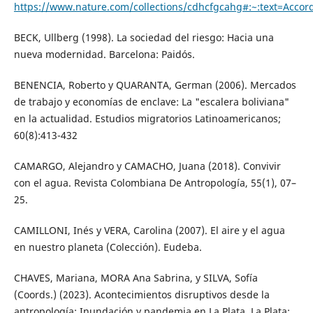
https://www.nature.com/collections/cdhcfgcahg#:~:text=Ac
BECK, Ullberg (1998). La sociedad del riesgo: Hacia una
nueva modernidad. Barcelona: Paidós.
BENENCIA, Roberto y QUARANTA, German (2006). Mercados
de trabajo y economías de enclave: La "escalera boliviana"
en la actualidad. Estudios migratorios Latinoamericanos;
60(8):413-432
CAMARGO, Alejandro y CAMACHO, Juana (2018). Convivir
con el agua. Revista Colombiana De Antropología, 55(1), 07–
25.
CAMILLONI, Inés y VERA, Carolina (2007). El aire y el agua
en nuestro planeta (Colección). Eudeba.
CHAVES, Mariana, MORA Ana Sabrina, y SILVA, Sofía
(Coords.) (2023). Acontecimientos disruptivos desde la
antropología: Inundación y pandemia en La Plata. La Plata: