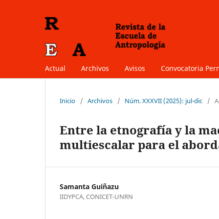
Actual
Archivos
Avisos
Convocatoria Pe
Inicio
/
Archivos
/
Núm. XXXVII (2025): jul-dic
/
A
Entre la etnografía y la m
multiescalar para el aborda
Samanta Guiñazu
IIDYPCA, CONICET-UNRN