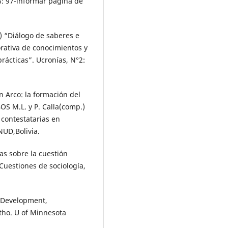
6: 97-informar página de
) “Diálogo de saberes e
orativa de conocimientos y
rácticas”. Ucronías, N°2:
n Arco: la formación del
OS M.L. y P. Calla(comp.)
 contestatarias en
NUD,Bolivia.
as sobre la cuestión
Cuestiones de sociología,
: Development,
otho. U of Minnesota