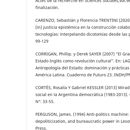
Actes de la recherche en Sciences Sociales,vol.9
finalización.
CARENZO, Sebastián y Florencia TRENTINI (2020
(in) justicia epistémica en la construcción colab
tecnologías: interpelando dicotomías desde las p
99-129
CORRIGAN, Phillip. y Derek SAYER (2007) “El Gra
Estado Inglés como revolución cultural”. En: LAG
Antropología del Estado: dominación y prácticas
América Latina. Cuaderno de Futuro 23. INDH/P
CORTÉS, Rosalía Y Gabriel KESSLER (2013) Mirad
social en la Argentina democrática (1983-2013). 
N°: 33-55.
FERGUSON, James. (1994) Anti-politics machine
depoliticization, and bureaucratic power in Les
Press.