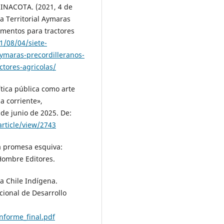
NACOTA. (2021, 4 de
a Territorial Aymaras
ementos para tractores
1/08/04/siete-
ymaras-precordilleranos-
tores-agricolas/
ítica pública como arte
la corriente»,
 de junio de 2025. De:
article/view/2743
na promesa esquiva:
 Hombre Editores.
a Chile Indígena.
cional de Desarrollo
nforme_final.pdf