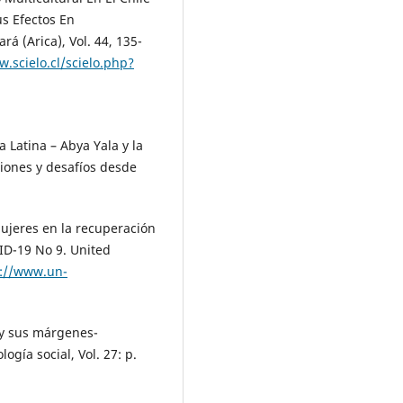
us Efectos En
(Arica), Vol. 44, 135-
w.scielo.cl/scielo.php?
 Latina – Abya Yala y la
iones y desafíos desde
ujeres en la recuperación
ID-19 No 9. United
s://www.un-
 y sus márgenes-
gía social, Vol. 27: p.