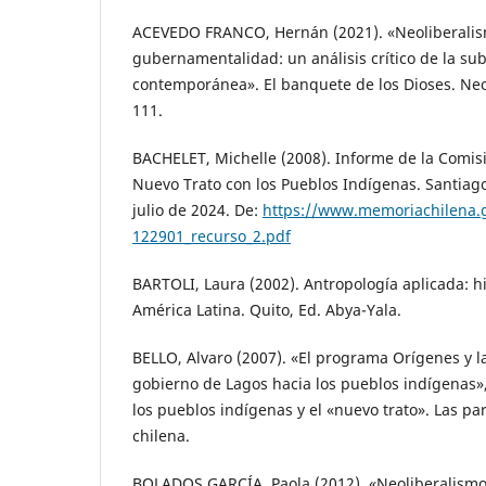
ACEVEDO FRANCO, Hernán (2021). «Neoliberali
gubernamentalidad: un análisis crítico de la sub
contemporánea». El banquete de los Dioses. Neol
111.
BACHELET, Michelle (2008). Informe de la Comisi
Nuevo Trato con los Pueblos Indígenas. Santiago
julio de 2024. De:
https://www.memoriachilena.go
122901_recurso_2.pdf
BARTOLI, Laura (2002). Antropología aplicada: hi
América Latina. Quito, Ed. Abya-Yala.
BELLO, Alvaro (2007). «El programa Orígenes y la
gobierno de Lagos hacia los pueblos indígenas»,
los pueblos indígenas y el «nuevo trato». Las p
chilena.
BOLADOS GARCÍA, Paola (2012). «Neoliberalismo 