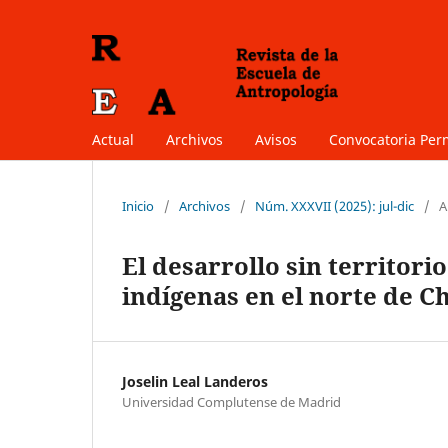
Actual
Archivos
Avisos
Convocatoria Pe
Inicio
/
Archivos
/
Núm. XXXVII (2025): jul-dic
/
A
El desarrollo sin territorio
indígenas en el norte de Ch
Joselin Leal Landeros
Universidad Complutense de Madrid