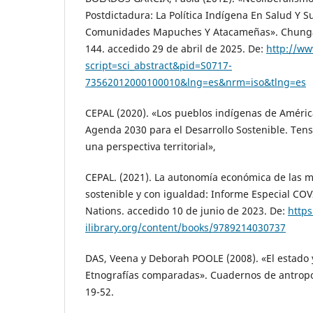
Postdictadura: La Política Indígena En Salud Y S
Comunidades Mapuches Y Atacameñas». Chungará 
144. accedido 29 de abril de 2025. De:
http://ww
script=sci_abstract&pid=S0717-
73562012000100010&lng=es&nrm=iso&tlng=es
CEPAL (2020). «Los pueblos indígenas de América
Agenda 2030 para el Desarrollo Sostenible. Tens
una perspectiva territorial»,
CEPAL. (2021). La autonomía económica de las m
sostenible y con igualdad: Informe Especial COV
Nations. accedido 10 de junio de 2023. De:
http
ilibrary.org/content/books/9789214030737
DAS, Veena y Deborah POOLE (2008). «El estado
Etnografías comparadas». Cuadernos de antropolo
19-52.