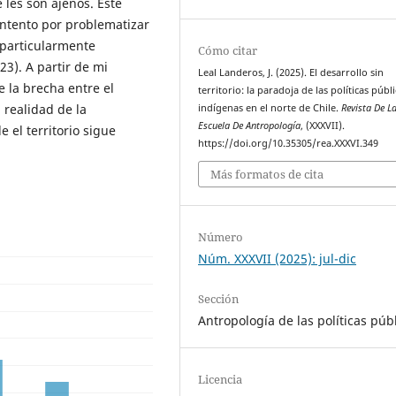
les son ajenos. Este
ntento por problematizar
 particularmente
Cómo citar
3). A partir de mi
Leal Landeros, J. (2025). El desarrollo sin
e la brecha entre el
territorio: la paradoja de las políticas públ
a realidad de la
indígenas en el norte de Chile.
Revista De L
Escuela De Antropología
, (XXXVII).
 el territorio sigue
https://doi.org/10.35305/rea.XXXVI.349
Más formatos de cita
Número
Núm. XXXVII (2025): jul-dic
Sección
Antropología de las políticas púb
Licencia