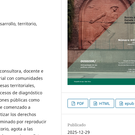
arrollo, territorio,
onsultora, docente e
orial con comunidades
sas territoriales,
cesos de diagnóstico
ciones públicas como
PDF
HTML
epub
he comenzado a
tizar los derechos
rminado por reproducir
Publicado
orio, agota a las
2025-12-29