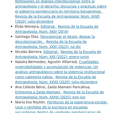
Reflexiones en diálogo interdisciplinar entre la
antropología y el derecho: discursos y prácticas sobre
el gobierno penitenciario en territorio bonaerense
,
Revista de la Escuela de Antropología: Núm. XXVII
(2020): julio-diciembre
Élida Moreyra,
Editorial
,
Revista de la Escuela de
Antropología: Núm. XXIV (2018)
Santiago Diaz,
Descolonizar el deseo, desear la
descolonización.
,
Revista de la Escuela de
Antropología: Núm. XXXI (2022): jul-dic
Nicolás Barrera,
Editorial
,
Revista de la Escuela de
Antropología: Núm. XXX (2022): enero-junio
Natalia Bermúdez, Agustín Villarreal,
Crueldades,
insensibilidades y acumulación de violencias. Un
análisis antropológico sobre la violencia institucional
como categoría nativa
,
Revista de la Escuela de
Antropología: Núm. XXVII (2020): julio-diciembre
Ana Celeste Bensi, Zaida Mamani Paricahua,
Entrevista a Zaida Mamani
,
Revista de la Escuela de
Antropología: Núm. XXXVI (2025): ene-jun
María Eva Routier,
Partituras de la experiencia escolar.
Usos y sentidos de la escritura en escuelas
secundarias dentro de unidades penitenciarias de