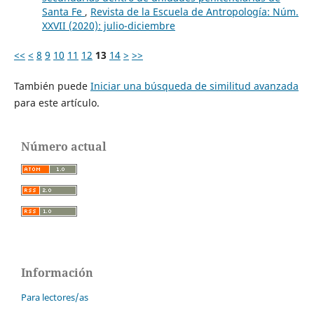
Santa Fe
,
Revista de la Escuela de Antropología: Núm.
XXVII (2020): julio-diciembre
<<
<
8
9
10
11
12
13
14
>
>>
También puede
Iniciar una búsqueda de similitud avanzada
para este artículo.
Número actual
Información
Para lectores/as