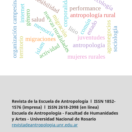
agroecología
accesibilidad
corporalidad
organización campesina
internet
performance
género
nuevas ruralidades
antropología rural
migración
salud
común
estado
agronegocios
memoria
litio
sociología
.
juventudes
migraciones
territorio
islam
antropología
actividad
mujeres rurales
Revista de la Escuela de Antropología l ISSN 1852-
1576 (impresa) l ISSN 2618-2998 (en línea)
Escuela de Antropología - Facultad de Humanidades
y Artes - Universidad Nacional de Rosario
revistadeantropologia.unr.edu.ar