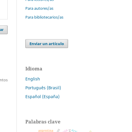
Para autores/as
Para bibliotecarios/as
ar
Enviar un artículo
Idioma
English
entos
Português (Brasil)
Español (España)
Palabras clave
argentina