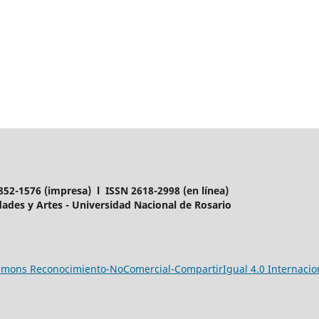
852-1576 (impresa) l ISSN 2618-2998 (en línea)
ades y Artes - Universidad Nacional de Rosario
ommons Reconocimiento-NoComercial-CompartirIgual 4.0 Internacio
___________________________________________________________________________