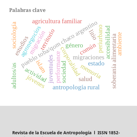
Palabras clave
agricultura familiar
pueblo toba/qom chaco argentino
sociología
agronegocios
periurbano
accesibilidad
territorio
litio
migración
ambiente
soberanía alimentaria
estudios
común
género
corporalidad
performance
migraciones
juventudes
.
islam
estado
sociedad
memoria
adultos/as
actividad
jóvenes
salud
antropología rural
Revista de la Escuela de Antropología l ISSN 1852-