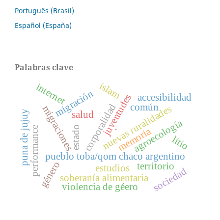
Português (Brasil)
Español (España)
Palabras clave
islam
internet
migración
accesibilidad
juventudes
corporalidad
común
nuevas ruralidades
migraciones
puna de jujuy
salud
agroecología
estado
.
performance
memoria
litio
pueblo toba/qom chaco argentino
género
territorio
estudios
sociedad
soberanía alimentaria
violencia de géero