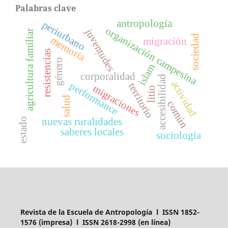
Palabras clave
antropología
periurbano
organización campesina
juventudes
agricultura familiar
sociedad
memoria
migración
.
resistencias
género
islam
corporalidad
accesibilidad
actividad
performance
territorio
migraciones
litio
salud
común
nuevas ruralidades
estado
saberes locales
sociología
Revista de la Escuela de Antropología l ISSN 1852-
1576 (impresa) l ISSN 2618-2998 (en línea)