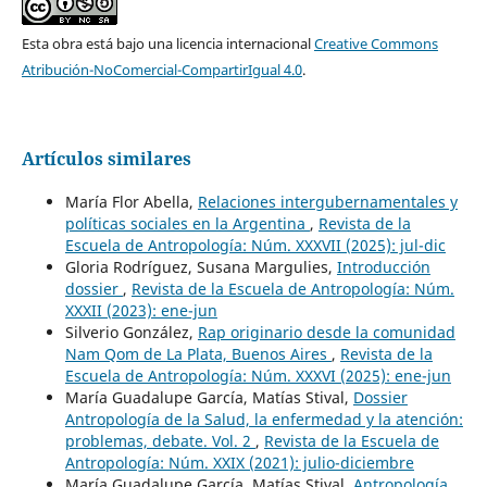
Esta obra está bajo una licencia internacional
Creative Commons
Atribución-NoComercial-CompartirIgual 4.0
.
Artículos similares
María Flor Abella,
Relaciones intergubernamentales y
políticas sociales en la Argentina
,
Revista de la
Escuela de Antropología: Núm. XXXVII (2025): jul-dic
Gloria Rodríguez, Susana Margulies,
Introducción
dossier
,
Revista de la Escuela de Antropología: Núm.
XXXII (2023): ene-jun
Silverio González,
Rap originario desde la comunidad
Nam Qom de La Plata, Buenos Aires
,
Revista de la
Escuela de Antropología: Núm. XXXVI (2025): ene-jun
María Guadalupe García, Matías Stival,
Dossier
Antropología de la Salud, la enfermedad y la atención:
problemas, debate. Vol. 2
,
Revista de la Escuela de
Antropología: Núm. XXIX (2021): julio-diciembre
María Guadalupe García, Matías Stival,
Antropología