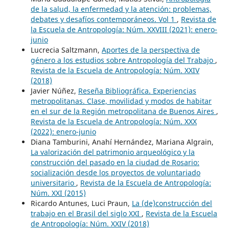
de la salud, la enfermedad y la atención: problemas,
debates y desafíos contemporáneos. Vol 1
,
Revista de
la Escuela de Antropología: Núm. XXVIII (2021): enero-
junio
Lucrecia Saltzmann,
Aportes de la perspectiva de
género a los estudios sobre Antropología del Trabajo
,
Revista de la Escuela de Antropología: Núm. XXIV
(2018)
Javier Núñez,
Reseña Bibliográfica. Experiencias
metropolitanas. Clase, movilidad y modos de habitar
en el sur de la Región metropolitana de Buenos Aires
,
Revista de la Escuela de Antropología: Núm. XXX
(2022): enero-junio
Diana Tamburini, Anahí Hernández, Mariana Algrain,
La valorización del patrimonio arqueológico y la
construcción del pasado en la ciudad de Rosario:
socialización desde los proyectos de voluntariado
universitario
,
Revista de la Escuela de Antropología:
Núm. XXI (2015)
Ricardo Antunes, Luci Praun,
La (de)construcción del
trabajo en el Brasil del siglo XXI
,
Revista de la Escuela
de Antropología: Núm. XXIV (2018)