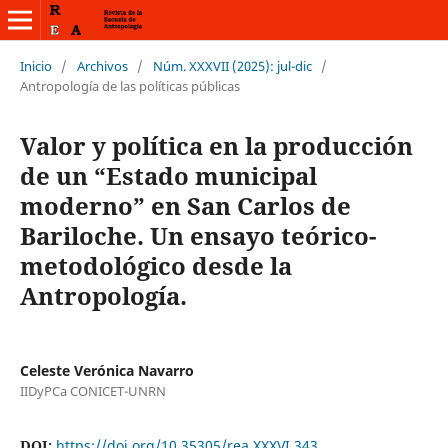
Inicio
/
Archivos
/
Núm. XXXVII (2025): jul-dic
/
Antropología de las políticas públicas
Valor y política en la producción
de un “Estado municipal
moderno” en San Carlos de
Bariloche. Un ensayo teórico-
metodológico desde la
Antropología.
Celeste Verónica Navarro
IIDyPCa CONICET-UNRN
DOI:
https://doi.org/10.35305/rea.XXXVI.343