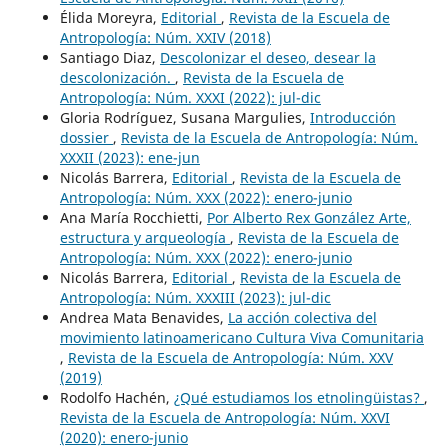
Élida Moreyra,
Editorial
,
Revista de la Escuela de
Antropología: Núm. XXIV (2018)
Santiago Diaz,
Descolonizar el deseo, desear la
descolonización.
,
Revista de la Escuela de
Antropología: Núm. XXXI (2022): jul-dic
Gloria Rodríguez, Susana Margulies,
Introducción
dossier
,
Revista de la Escuela de Antropología: Núm.
XXXII (2023): ene-jun
Nicolás Barrera,
Editorial
,
Revista de la Escuela de
Antropología: Núm. XXX (2022): enero-junio
Ana María Rocchietti,
Por Alberto Rex González Arte,
estructura y arqueología
,
Revista de la Escuela de
Antropología: Núm. XXX (2022): enero-junio
Nicolás Barrera,
Editorial
,
Revista de la Escuela de
Antropología: Núm. XXXIII (2023): jul-dic
Andrea Mata Benavides,
La acción colectiva del
movimiento latinoamericano Cultura Viva Comunitaria
,
Revista de la Escuela de Antropología: Núm. XXV
(2019)
Rodolfo Hachén,
¿Qué estudiamos los etnolingüistas?
,
Revista de la Escuela de Antropología: Núm. XXVI
(2020): enero-junio