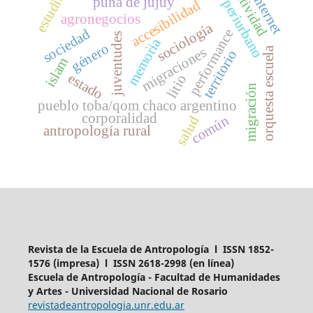
actividad
estudios
internet
puna de jujuy
periurbano
accesibilidad
agronegocios
sociología
performance
sociedad
juventudes
memoria
.
género
orquesta escuela
migraciones
territorio
islam
estado
litio
migración
pueblo toba/qom chaco argentino
corporalidad
común
salud
antropología rural
Revista de la Escuela de Antropología l ISSN 1852-
1576 (impresa) l ISSN 2618-2998 (en línea)
Escuela de Antropología - Facultad de Humanidades
y Artes - Universidad Nacional de Rosario
revistadeantropologia.unr.edu.ar