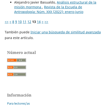
Alejandro Javier Basualdo,
Análisis estructural de la
misión mormona
,
Revista de la Escuela de
Antropología: Núm. XXX (2022): enero-junio
<<
<
8
9
10
11
12
13
14
>
>>
También puede
Iniciar una búsqueda de similitud avanzada
para este artículo.
Número actual
Información
Para lectores/as