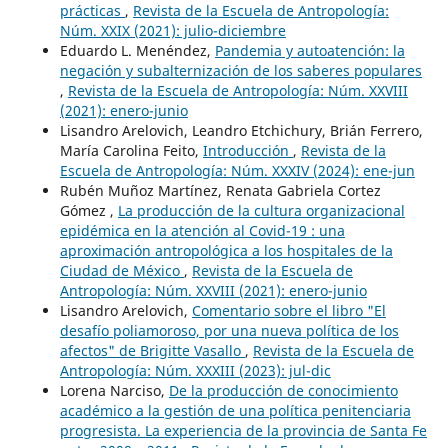
prácticas
,
Revista de la Escuela de Antropología:
Núm. XXIX (2021): julio-diciembre
Eduardo L. Menéndez,
Pandemia y autoatención: la
negación y subalternización de los saberes populares
,
Revista de la Escuela de Antropología: Núm. XXVIII
(2021): enero-junio
Lisandro Arelovich, Leandro Etchichury, Brián Ferrero,
María Carolina Feito,
Introducción
,
Revista de la
Escuela de Antropología: Núm. XXXIV (2024): ene-jun
Rubén Muñoz Martínez, Renata Gabriela Cortez
Gómez ,
La producción de la cultura organizacional
epidémica en la atención al Covid-19 : una
aproximación antropológica a los hospitales de la
Ciudad de México
,
Revista de la Escuela de
Antropología: Núm. XXVIII (2021): enero-junio
Lisandro Arelovich,
Comentario sobre el libro "El
desafío poliamoroso, por una nueva política de los
afectos" de Brigitte Vasallo
,
Revista de la Escuela de
Antropología: Núm. XXXIII (2023): jul-dic
Lorena Narciso,
De la producción de conocimiento
académico a la gestión de una política penitenciaria
progresista. La experiencia de la provincia de Santa Fe