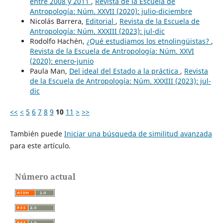
entre 2008 y 2011
,
Revista de la Escuela de
Antropología: Núm. XXVII (2020): julio-diciembre
Nicolás Barrera,
Editorial
,
Revista de la Escuela de
Antropología: Núm. XXXIII (2023): jul-dic
Rodolfo Hachén,
¿Qué estudiamos los etnolingüistas?
,
Revista de la Escuela de Antropología: Núm. XXVI
(2020): enero-junio
Paula Man,
Del ideal del Estado a la práctica
,
Revista
de la Escuela de Antropología: Núm. XXXIII (2023): jul-
dic
<<
<
5
6
7
8
9
10
11
>
>>
También puede
Iniciar una búsqueda de similitud avanzada
para este artículo.
Número actual