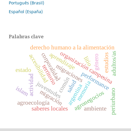
Português (Brasil)
Español (España)
Palabras clave
derecho humano a la alimentación
organización campesina
aprendizaje
adultos/as
corporalidad
estudios
accesibilidad
género
litio
migraciones
territorio
estado
performance
actividad
.
común
salud
memoria
juventudes
argentina
islam
periurbano
migración
agronegocios
agroecología
saberes locales
ambiente