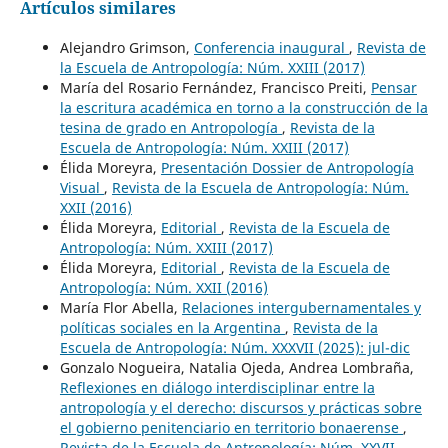
Artículos similares
Alejandro Grimson,
Conferencia inaugural
,
Revista de
la Escuela de Antropología: Núm. XXIII (2017)
María del Rosario Fernández, Francisco Preiti,
Pensar
la escritura académica en torno a la construcción de la
tesina de grado en Antropología
,
Revista de la
Escuela de Antropología: Núm. XXIII (2017)
Élida Moreyra,
Presentación Dossier de Antropología
Visual
,
Revista de la Escuela de Antropología: Núm.
XXII (2016)
Élida Moreyra,
Editorial
,
Revista de la Escuela de
Antropología: Núm. XXIII (2017)
Élida Moreyra,
Editorial
,
Revista de la Escuela de
Antropología: Núm. XXII (2016)
María Flor Abella,
Relaciones intergubernamentales y
políticas sociales en la Argentina
,
Revista de la
Escuela de Antropología: Núm. XXXVII (2025): jul-dic
Gonzalo Nogueira, Natalia Ojeda, Andrea Lombraña,
Reflexiones en diálogo interdisciplinar entre la
antropología y el derecho: discursos y prácticas sobre
el gobierno penitenciario en territorio bonaerense
,
Revista de la Escuela de Antropología: Núm. XXVII