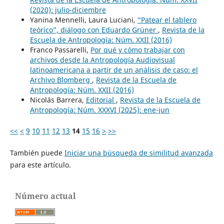
(2020): julio-diciembre
Yanina Mennelli, Laura Luciani,
“Patear el tablero
teórico”, diálogo con Eduardo Grüner
,
Revista de la
Escuela de Antropología: Núm. XXII (2016)
Franco Passarelli,
Por qué y cómo trabajar con
archivos desde la Antropología Audiovisual
latinoamericana a partir de un análisis de caso: el
Archivo Blomberg
,
Revista de la Escuela de
Antropología: Núm. XXII (2016)
Nicolás Barrera,
Editorial
,
Revista de la Escuela de
Antropología: Núm. XXXVI (2025): ene-jun
<<
<
9
10
11
12
13
14
15
16
>
>>
También puede
Iniciar una búsqueda de similitud avanzada
para este artículo.
Número actual