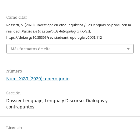
Cómo citar
Rossetti, S. (2020). Investigar en etnolingüística / Las lenguas re-producen la
realidad.
Revista De La Escuela De Antropología
, (XXVI).
https://doi.org/10.35305/revistadeantropologia.v0iXXI.112
Más formatos de cita
Número
Núm. XXVI (2020): enero-junio
Sección
Dossier Lenguaje, Lengua y Discurso. Diálogos y
contrapuntos
Licencia