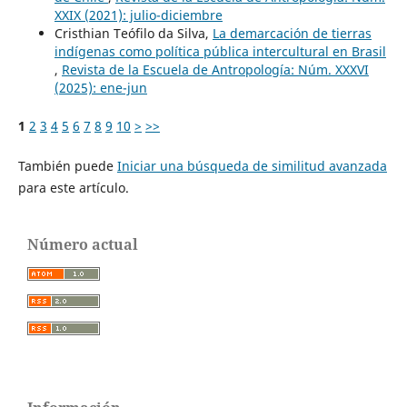
XXIX (2021): julio-diciembre
Cristhian Teófilo da Silva,
La demarcación de tierras
indígenas como política pública intercultural en Brasil
,
Revista de la Escuela de Antropología: Núm. XXXVI
(2025): ene-jun
1
2
3
4
5
6
7
8
9
10
>
>>
También puede
Iniciar una búsqueda de similitud avanzada
para este artículo.
Número actual