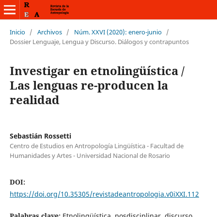
Inicio
/
Archivos
/
Núm. XXVI (2020): enero-junio
/
Dossier Lenguaje, Lengua y Discurso. Diálogos y contrapuntos
Investigar en etnolingüística /
Las lenguas re-producen la
realidad
Sebastián Rossetti
Centro de Estudios en Antropología Lingüística - Facultad de
Humanidades y Artes - Universidad Nacional de Rosario
DOI:
https://doi.org/10.35305/revistadeantropologia.v0iXXI.112
Palabras clave:
Etnolingüística, posdisciplinar, discurso,