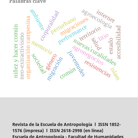
Palabras clave
agroecología
ambiente
internet
corporalidad
periurbano
migraciones
organización campesina
performance
niñez y hacer común
territorio
accesibilidad
litio
neo-extractivismo
salud
nuevas ruralidades
estado
memoria
agronegocios
.
juventudes
sociedad
género
migración
resistencias
común
islam
Revista de la Escuela de Antropología l ISSN 1852-
1576 (impresa) l ISSN 2618-2998 (en línea)
Escuela de Antropología - Facultad de Humanidades