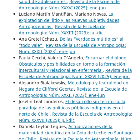
salud de adolescentes
,
Revista de la Escuela de
Antropología: Núm. XXXVI (2025): ene-jun
Luciano Martín Mantiñán, Mariano Novas,
La
explotación del litio y las Nuevas Subjetividades
Antropocénicas
,
Revista de la Escuela de
Antropología: Núm. XXXIII (2023): jul-dic
​Ana Gretel Echazu,
De las “verdades múltiples” al
“todo vale”
,
Revista de la Escuela de Antropología:
Núm. XXXII (2023): ene-jun
Paula Cecchi, Valeria D'Angelo,
Encarnar el diálogo.
Obstáculos y posibilidades en torno a la formación
intercultural y relacional en enfermería
,
Revista de la
Escuela de Antropología: Núm. XXXVI (2025): ene-jun
Alejandro Bialakowsky,
Metodología y teatralidad en
Negara de Clifford Geertz
,
Revista de la Escuela de
Antropología: Núm. XXXII (2023): ene-jun
Joselin Leal Landeros,
El desarrollo sin territorio: la
paradoja de las políticas públicas indígenas en el
norte de Chile
,
Revista de la Escuela de Antropología:
Núm. XXXVII (2025): jul-dic
Daniela Leyton Legües,
Actualizaciones de la
maternidad científica en la Gota de Leche en Santiago
de Chile
,
Revista de la Escuela de Antropología: Núm.