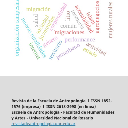
organización campesina
agronegocios
corporalidad
mujeres rurales
accesibilidad
migración
memoria
islam
litio
sociedad
salud
juventudes
nuevas ruralidades
común
.
migraciones
género
performance
territorio
actividad
internet
periurbano
estado
Revista de la Escuela de Antropología l ISSN 1852-
1576 (impresa) l ISSN 2618-2998 (en línea)
Escuela de Antropología - Facultad de Humanidades
y Artes - Universidad Nacional de Rosario
revistadeantropologia.unr.edu.ar