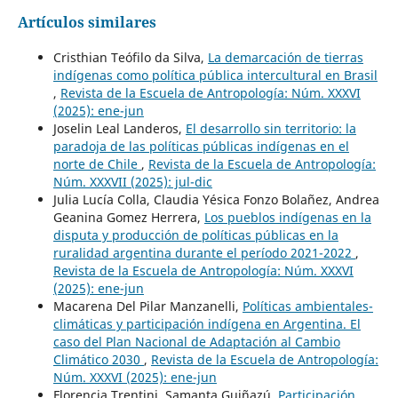
Artículos similares
Cristhian Teófilo da Silva,
La demarcación de tierras
indígenas como política pública intercultural en Brasil
,
Revista de la Escuela de Antropología: Núm. XXXVI
(2025): ene-jun
Joselin Leal Landeros,
El desarrollo sin territorio: la
paradoja de las políticas públicas indígenas en el
norte de Chile
,
Revista de la Escuela de Antropología:
Núm. XXXVII (2025): jul-dic
Julia Lucía Colla, Claudia Yésica Fonzo Bolañez, Andrea
Geanina Gomez Herrera,
Los pueblos indígenas en la
disputa y producción de políticas públicas en la
ruralidad argentina durante el período 2021-2022
,
Revista de la Escuela de Antropología: Núm. XXXVI
(2025): ene-jun
Macarena Del Pilar Manzanelli,
Políticas ambientales-
climáticas y participación indígena en Argentina. El
caso del Plan Nacional de Adaptación al Cambio
Climático 2030
,
Revista de la Escuela de Antropología:
Núm. XXXVI (2025): ene-jun
Florencia Trentini, Samanta Guiñazú,
Participación