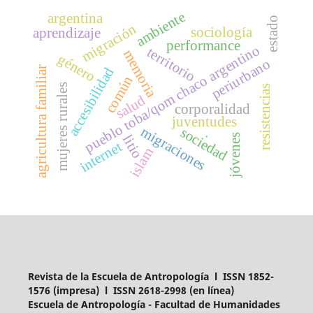
ambiente
argentina
estado
migración
sociología
aprendizaje
performance
pueblo toba/qom chaco argentino
territorio
memoria
género
periurbano
agricultura familiar
accesibilidad
común
mujeres rurales
resistencias
salud
corporalidad
juventudes
migraciones
sociedad
.
jóvenes
litio
internet
islam
Revista de la Escuela de Antropología l ISSN 1852-
1576 (impresa) l ISSN 2618-2998 (en línea)
Escuela de Antropología - Facultad de Humanidades