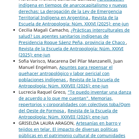
indígena en tiempos de anarcocapitalismo y nuevas
derechas: La derogación de la Ley de Emergencia
Territorial Indígena en Argentina
,
Revista de la
Escuela de Antropología: Núm. XXXVI (2025): ene-jun
Cecilia Magali Camacho,
¿Prácticas interculturales de
salud? Los agentes sanitarios indígenas de
Presidencia Roque Sáenz Peña, provincia de Chaco
,
Revista de la Escuela de Antropología: Núm. XXXVI
(2025): ene-jun
Sofia Varisco, Macarena Del Pilar Manzanelli, Juan
Manuel Engelman,
Apuntes para repensar el
quehacer antropológico y labor pericial con
poblaciones indígenas
,
Revista de la Escuela de
Antropología: Núm. XXXVIII (2026): ene-jun
Lucrecia Raquel Greco,
“Te puedo inventar una danza
de acuerdo a lo que me cuentan”. Memorias,
repertorios y corporalidades con colectivos toba/Qom
del Oeste de Formosa
,
Revista de la Escuela de
Antropología: Núm. XXXVIII (2026): ene-jun
GRISELDA LAURA ARAGON,
Artesanías en barro y
tejidos en telar. El impacto de diversas políticas
públicas en el patrimonio cultural de comunidades