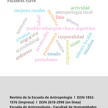
Palabras clave
actividad
mujeres rurales
memoria
antropología rural
litio
salud
género
territorio
.
pueblo toba/qom chaco argentino
juventudes
migración
jóvenes
saberes locales
performance
corporalidad
accesibilidad
islam
estudios
común
migraciones
ambiente
estado
periurbano
Revista de la Escuela de Antropología l ISSN 1852-
1576 (impresa) l ISSN 2618-2998 (en línea)
Escuela de Antropología - Facultad de Humanidades