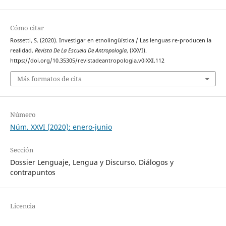
Cómo citar
Rossetti, S. (2020). Investigar en etnolingüística / Las lenguas re-producen la
realidad.
Revista De La Escuela De Antropología
, (XXVI).
https://doi.org/10.35305/revistadeantropologia.v0iXXI.112
Más formatos de cita
Número
Núm. XXVI (2020): enero-junio
Sección
Dossier Lenguaje, Lengua y Discurso. Diálogos y
contrapuntos
Licencia