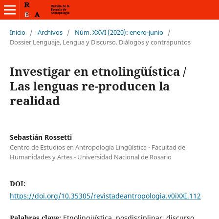
Inicio
/
Archivos
/
Núm. XXVI (2020): enero-junio
/
Dossier Lenguaje, Lengua y Discurso. Diálogos y contrapuntos
Investigar en etnolingüística /
Las lenguas re-producen la
realidad
Sebastián Rossetti
Centro de Estudios en Antropología Lingüística - Facultad de
Humanidades y Artes - Universidad Nacional de Rosario
DOI:
https://doi.org/10.35305/revistadeantropologia.v0iXXI.112
Palabras clave:
Etnolingüística, posdisciplinar, discurso,