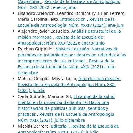
(Argentina)
,
Revista de la Escuela de Antropología:
Núm. XXX (2022): enero-junio
Lisandro Arelovich, Leandro Etchichury, Brián Ferrero,
María Carolina Feito,
Introducción
,
Revista de la
Escuela de Antropología: Núm. XXXIV (2024): ene-jun
Alejandro Javier Basualdo,
Análisis estructural de la
misión mormona
,
Revista de la Escuela de
Antropología: Núm. XXX (2022): enero-junio
Esteban Grippaldi,
Volverse extraño. Narrativas de
personas en tratamiento por depresión referidas a las
incomprensiones de sus entornos
,
Revista de la
Escuela de Antropología: Núm. XXIX (2021): julio-
diciembre
Malena Oneglia, Mayra Lucio,
Introducción dossier
,
Revista de la Escuela de Antropología: Núm. XXXI
(2022): jul-dic
Carla Guirado, Mariano Gil,
El campo de la salud
mental en la provincia de Santa Fe. Hacia una
historización de políticas públicas, sentidos y
prácticas
,
Revista de la Escuela de Antropología:
Núm. XXIX (2021): julio-diciembre
Nicolás Barrera,
Editorial
,
Revista de la Escuela de
Antropología: Núm. XXXIII (2023): jul-dic