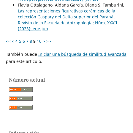
Flavia Ottalagano, Aldana García, Diana S. Tamburini,
Las representaciones figurativas cerámicas de la
colección Gaspary del Delta superior del Paraná
,
Revista de la Escuela de Antropología: Núm. XXXII
(2023): ene-jun
<<
<
4
5
6
7
8
9
10
>
>>
También puede
Iniciar una búsqueda de similitud avanzada
para este artículo.
Número actual