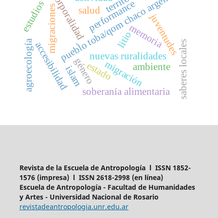
pueblo toba/qom chaco argentino
territorio
corporalidad
performance
estudios
migraciones
salud
juventudes
memoria
litio
.
agroecología
saberes locales
accesibilidad
nuevas ruralidades
género
migración
estado
ambiente
islam
soberanía alimentaria
Revista de la Escuela de Antropología l ISSN 1852-
1576 (impresa) l ISSN 2618-2998 (en línea)
Escuela de Antropología - Facultad de Humanidades
y Artes - Universidad Nacional de Rosario
revistadeantropologia.unr.edu.ar