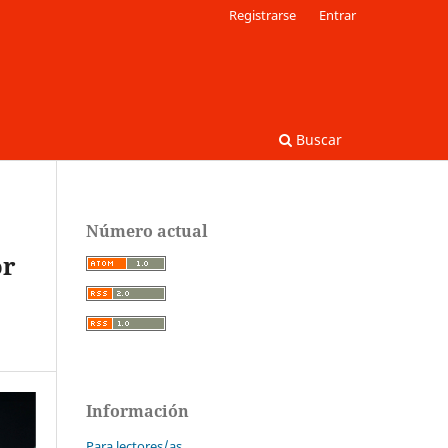
Registrarse
Entrar
Buscar
Número actual
or
Información
Para lectores/as