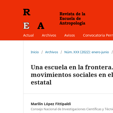
Actual
Archivos
Avisos
Convocatoria Pe
Inicio
/
Archivos
/
Núm. XXX (2022): enero-junio
/
Una escuela en la frontera
movimientos sociales en e
estatal
Marilín López Fittipaldi
Consejo Nacional de Investigaciones Científicas y Técn