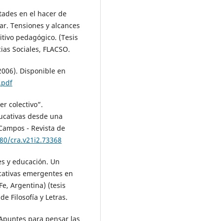
ltades en el hacer de
ar. Tensiones y alcances
itivo pedagógico. (Tesis
ias Sociales, FLACSO.
06). Disponible en
.pdf
r colectivo”.
ducativas desde una
 Campos - Revista de
380/cra.v21i2.73368
es y educación. Un
ucativas emergentes en
e, Argentina) (tesis
e Filosofía y Letras.
Apuntes para pensar las