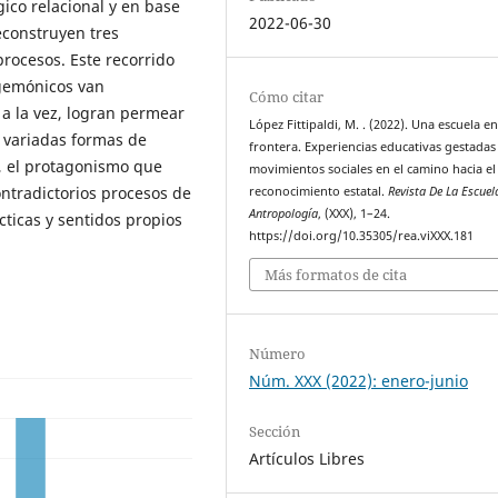
ico relacional y en base
2022-06-30
econstruyen tres
procesos. Este recorrido
gemónicos van
Cómo citar
a la vez, logran permear
López Fittipaldi, M. . (2022). Una escuela en
e variadas formas de
frontera. Experiencias educativas gestadas
o, el protagonismo que
movimientos sociales en el camino hacia el
ontradictorios procesos de
reconocimiento estatal.
Revista De La Escuel
Antropología
, (XXX), 1–24.
cticas y sentidos propios
https://doi.org/10.35305/rea.viXXX.181
Más formatos de cita
Número
Núm. XXX (2022): enero-junio
Sección
Artículos Libres