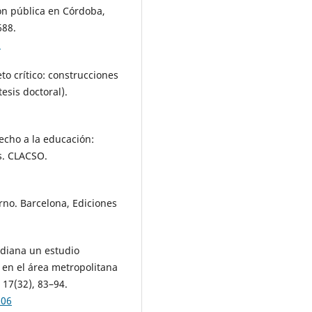
ón pública en Córdoba,
688.
2
eto crítico: construcciones
esis doctoral).
echo a la educación:
s. CLACSO.
rno. Barcelona, Ediciones
idiana un estudio
l en el área metropolitana
 17(32), 83–94.
006