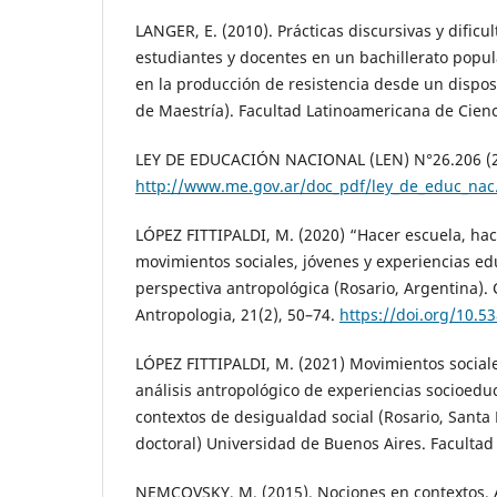
LANGER, E. (2010). Prácticas discursivas y dificu
estudiantes y docentes en un bachillerato popul
en la producción de resistencia desde un dispos
de Maestría). Facultad Latinoamericana de Cienc
LEY DE EDUCACIÓN NACIONAL (LEN) N°26.206 (20
http://www.me.gov.ar/doc_pdf/ley_de_educ_nac
LÓPEZ FITTIPALDI, M. (2020) “Hacer escuela, hace
movimientos sociales, jóvenes y experiencias e
perspectiva antropológica (Rosario, Argentina).
Antropologia, 21(2), 50–74.
https://doi.org/10.5
LÓPEZ FITTIPALDI, M. (2021) Movimientos social
análisis antropológico de experiencias socioed
contextos de desigualdad social (Rosario, Santa F
doctoral) Universidad de Buenos Aires. Facultad d
NEMCOVSKY, M. (2015). Nociones en contextos. 