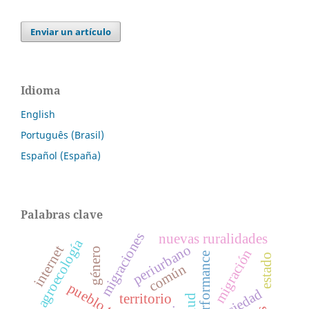
Enviar un artículo
Idioma
English
Português (Brasil)
Español (España)
Palabras clave
migraciones
nuevas ruralidades
agroecología
periurbano
internet
género
migración
performance
estado
común
sociedad
territorio
salud