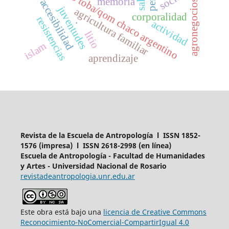
pueblo toba/qom chaco argentino
memoria
accesibilidad
agronegocios
juventudes
agricultura familiar
corporalidad
resistencias
.
actividad
litio
islam
aprendizaje
Revista de la Escuela de Antropología l ISSN 1852-
1576 (impresa) l ISSN 2618-2998 (en línea)
Escuela de Antropología - Facultad de Humanidades
y Artes - Universidad Nacional de Rosario
revistadeantropologia.unr.edu.ar
Este obra está bajo una
licencia de Creative Commons
Reconocimiento-NoComercial-CompartirIgual 4.0