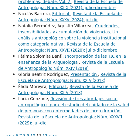
problemas, debate. Vol. 2
,
Revista de la Escuela de
Antropología: Núm. XXIX (2021): julio-diciembre
Nicolás Barrera,
Editorial
,
Revista de la Escuela de
Antropología: Núm. XXXV (2024): jul-dic
Natalia Bermúdez, Agustín Villarreal,
Crueldades,
insensibilidades y acumulación de violencias. Un
análisis antropológico sobre la violencia institucional
como categoría nativa
,
Revista de la Escuela de
Antropología: Núm. XXVII (2020): julio-diciembre
Fátima Solomita Banfi,
Incorporación de las TIC en la
enseñanza de la Arqueología
,
Revista de la Escuela
de Antropología: Núm. XXIV (2018)
Gloria Beatriz Rodríguez,
Presentación
,
Revista de la
Escuela de Antropología: Núm. XXIV (2018)
Élida Moreyra,
Editorial
,
Revista de la Escuela de
Antropología: Núm. XXIV (2018)
Lucía Genzone,
Revisión de tres abordajes socio-
antropológicos para el estudio del cuidado de la salud
de personas con enfermedades de larga duración
,
Revista de la Escuela de Antropología: Núm. XXXVII
(2025): jul-dic
<<
<
6
7
8
9
10
11
12
>
>>