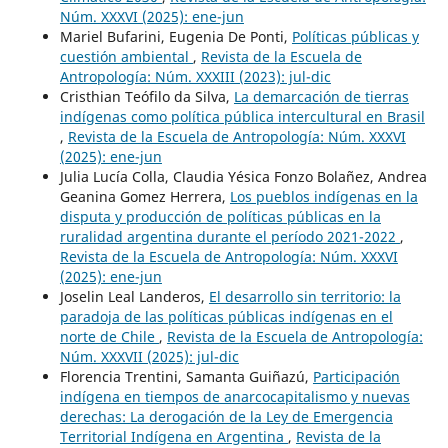
Núm. XXXVI (2025): ene-jun
Mariel Bufarini, Eugenia De Ponti,
Políticas públicas y
cuestión ambiental
,
Revista de la Escuela de
Antropología: Núm. XXXIII (2023): jul-dic
Cristhian Teófilo da Silva,
La demarcación de tierras
indígenas como política pública intercultural en Brasil
,
Revista de la Escuela de Antropología: Núm. XXXVI
(2025): ene-jun
Julia Lucía Colla, Claudia Yésica Fonzo Bolañez, Andrea
Geanina Gomez Herrera,
Los pueblos indígenas en la
disputa y producción de políticas públicas en la
ruralidad argentina durante el período 2021-2022
,
Revista de la Escuela de Antropología: Núm. XXXVI
(2025): ene-jun
Joselin Leal Landeros,
El desarrollo sin territorio: la
paradoja de las políticas públicas indígenas en el
norte de Chile
,
Revista de la Escuela de Antropología:
Núm. XXXVII (2025): jul-dic
Florencia Trentini, Samanta Guiñazú,
Participación
indígena en tiempos de anarcocapitalismo y nuevas
derechas: La derogación de la Ley de Emergencia
Territorial Indígena en Argentina
,
Revista de la