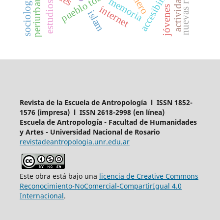
accesibilidad
género
periurbano
sociología
actividad
memoria
estudios
internet
jóvenes
islam
Revista de la Escuela de Antropología l ISSN 1852-
1576 (impresa) l ISSN 2618-2998 (en línea)
Escuela de Antropología - Facultad de Humanidades
y Artes - Universidad Nacional de Rosario
revistadeantropologia.unr.edu.ar
Este obra está bajo una
licencia de Creative Commons
Reconocimiento-NoComercial-CompartirIgual 4.0
Internacional
.