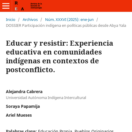
Inicio
/
Archivos
/
Núm. XXXVI (2025): ene-jun
/
DOSSIER Participación indígena en políticas públicas desde Abya Yala
Educar y resistir: Experiencia
educativa en comunidades
indígenas en contextos de
postconflicto.
Alejandra Cabrera
Universidad Autónoma Indígena Intercultural
Soraya Papamija
Ariel Mueses
Palabras clave:
Educación Propia, Pueblos Originarios,