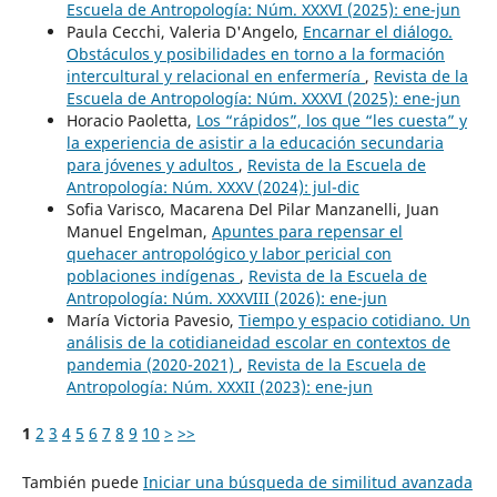
Escuela de Antropología: Núm. XXXVI (2025): ene-jun
Paula Cecchi, Valeria D'Angelo,
Encarnar el diálogo.
Obstáculos y posibilidades en torno a la formación
intercultural y relacional en enfermería
,
Revista de la
Escuela de Antropología: Núm. XXXVI (2025): ene-jun
Horacio Paoletta,
Los “rápidos”, los que “les cuesta” y
la experiencia de asistir a la educación secundaria
para jóvenes y adultos
,
Revista de la Escuela de
Antropología: Núm. XXXV (2024): jul-dic
Sofia Varisco, Macarena Del Pilar Manzanelli, Juan
Manuel Engelman,
Apuntes para repensar el
quehacer antropológico y labor pericial con
poblaciones indígenas
,
Revista de la Escuela de
Antropología: Núm. XXXVIII (2026): ene-jun
María Victoria Pavesio,
Tiempo y espacio cotidiano. Un
análisis de la cotidianeidad escolar en contextos de
pandemia (2020-2021)
,
Revista de la Escuela de
Antropología: Núm. XXXII (2023): ene-jun
1
2
3
4
5
6
7
8
9
10
>
>>
También puede
Iniciar una búsqueda de similitud avanzada