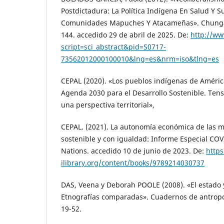
Postdictadura: La Política Indígena En Salud Y S
Comunidades Mapuches Y Atacameñas». Chungará 
144. accedido 29 de abril de 2025. De:
http://ww
script=sci_abstract&pid=S0717-
73562012000100010&lng=es&nrm=iso&tlng=es
CEPAL (2020). «Los pueblos indígenas de América
Agenda 2030 para el Desarrollo Sostenible. Tens
una perspectiva territorial»,
CEPAL. (2021). La autonomía económica de las m
sostenible y con igualdad: Informe Especial COV
Nations. accedido 10 de junio de 2023. De:
http
ilibrary.org/content/books/9789214030737
DAS, Veena y Deborah POOLE (2008). «El estado
Etnografías comparadas». Cuadernos de antropolo
19-52.