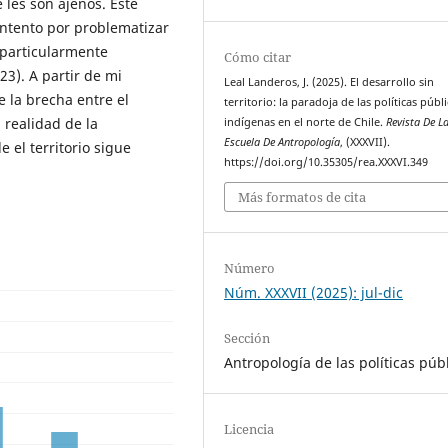
les son ajenos. Este
ntento por problematizar
 particularmente
Cómo citar
3). A partir de mi
Leal Landeros, J. (2025). El desarrollo sin
e la brecha entre el
territorio: la paradoja de las políticas públ
a realidad de la
indígenas en el norte de Chile.
Revista De L
Escuela De Antropología
, (XXXVII).
 el territorio sigue
https://doi.org/10.35305/rea.XXXVI.349
Más formatos de cita
Número
Núm. XXXVII (2025): jul-dic
Sección
Antropología de las políticas púb
Licencia