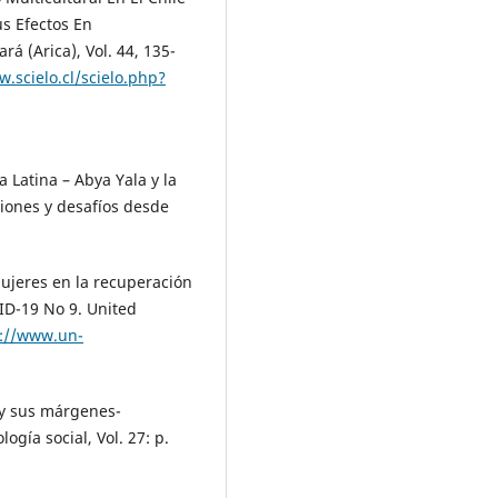
us Efectos En
(Arica), Vol. 44, 135-
w.scielo.cl/scielo.php?
 Latina – Abya Yala y la
iones y desafíos desde
ujeres en la recuperación
ID-19 No 9. United
s://www.un-
 y sus márgenes-
gía social, Vol. 27: p.