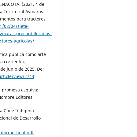
NACOTA. (2021, 4 de
a Territorial Aymaras
ementos para tractores
1/08/04/siete-
ymaras-precordilleranos-
tores-agricolas/
ítica pública como arte
la corriente»,
 de junio de 2025. De:
article/view/2743
na promesa esquiva:
 Hombre Editores.
a Chile Indígena.
cional de Desarrollo
nforme_final.pdf