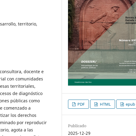
arrollo, territorio,
onsultora, docente e
orial con comunidades
sas territoriales,
cesos de diagnóstico
ciones públicas como
PDF
HTML
epub
he comenzado a
tizar los derechos
rminado por reproducir
Publicado
orio, agota a las
2025-12-29