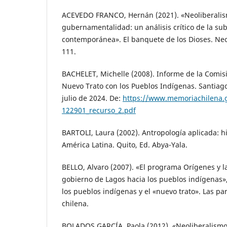
ACEVEDO FRANCO, Hernán (2021). «Neoliberali
gubernamentalidad: un análisis crítico de la sub
contemporánea». El banquete de los Dioses. Neol
111.
BACHELET, Michelle (2008). Informe de la Comisi
Nuevo Trato con los Pueblos Indígenas. Santiago
julio de 2024. De:
https://www.memoriachilena.go
122901_recurso_2.pdf
BARTOLI, Laura (2002). Antropología aplicada: hi
América Latina. Quito, Ed. Abya-Yala.
BELLO, Alvaro (2007). «El programa Orígenes y la
gobierno de Lagos hacia los pueblos indígenas»,
los pueblos indígenas y el «nuevo trato». Las p
chilena.
BOLADOS GARCÍA, Paola (2012). «Neoliberalismo 