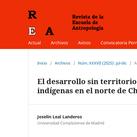
Actual
Archivos
Avisos
Convocatoria Pe
Inicio
/
Archivos
/
Núm. XXXVII (2025): jul-dic
/
A
El desarrollo sin territorio
indígenas en el norte de Ch
Joselin Leal Landeros
Universidad Complutense de Madrid