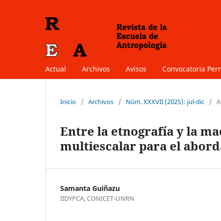
Actual
Archivos
Avisos
Convocatoria Pe
Inicio
/
Archivos
/
Núm. XXXVII (2025): jul-dic
/
A
Entre la etnografía y la m
multiescalar para el aborda
Samanta Guiñazu
IIDYPCA, CONICET-UNRN