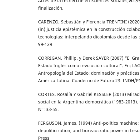
Actes de la recherche en Sciences Sociales,vol.9
finalización.
CARENZO, Sebastián y Florencia TRENTINI (2020
(in) justicia epistémica en la construcción colab
tecnologías: interpelando dicotomías desde las p
99-129
CORRIGAN, Phillip. y Derek SAYER (2007) “El Gra
Estado Inglés como revolución cultural”. En: LAG
Antropología del Estado: dominación y prácticas
América Latina. Cuaderno de Futuro 23. INDH/P
CORTÉS, Rosalía Y Gabriel KESSLER (2013) Mirad
social en la Argentina democrática (1983-2013). 
N°: 33-55.
FERGUSON, James. (1994) Anti-politics machine
depoliticization, and bureaucratic power in Les
Press.