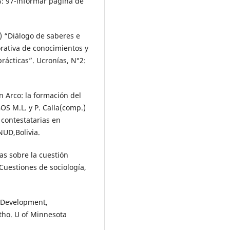
6: 97-informar página de
) “Diálogo de saberes e
orativa de conocimientos y
rácticas”. Ucronías, N°2:
n Arco: la formación del
OS M.L. y P. Calla(comp.)
 contestatarias en
NUD,Bolivia.
as sobre la cuestión
Cuestiones de sociología,
: Development,
otho. U of Minnesota