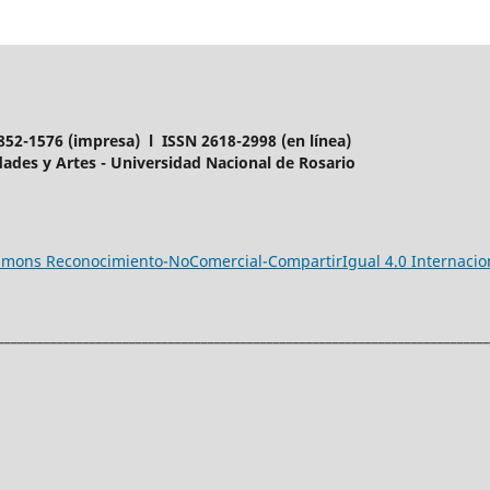
852-1576 (impresa) l ISSN 2618-2998 (en línea)
ades y Artes - Universidad Nacional de Rosario
ommons Reconocimiento-NoComercial-CompartirIgual 4.0 Internacio
___________________________________________________________________________