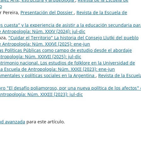
o
r Pereira,
Presentación del Dossier
,
Revista de la Escuela de
es cuesta” y la experiencia de asistir a la educación secundaria par
e Antropología: Núm. XXXV (2024): jul-dic
aza,
“Cuidar el Territorio” La historia del Consejo Llutki del pueblo
e Antropología: Núm. XXXVI (2025): ene-jun
as Políticas Públicas como campo de estudio desde el abordaje
tropología: Núm. XXXVII (2025): jul-dic
trimonio nacional. Los estudios de folklore en la Universidad de
la Escuela de Antropología: Núm. XXXII (2023): ene-jun
mentales y políticas sociales en la Argentina
,
Revista de la Escuel
bro "El desafío poliamoroso, por una nueva política de los afectos"
ntropología: Núm. XXXIII (2023): jul-dic
tud avanzada
para este artículo.