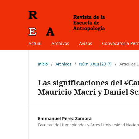
Actual
Archivos
Avisos
Convocatoria Pe
Inicio
/
Archivos
/
Núm. XXIII (2017)
/
Artículos L
Las significaciones del #Ca
Mauricio Macri y Daniel Sc
Emmanuel Pérez Zamora
Facultad de Humanidades y Artes l Universidad Nacion