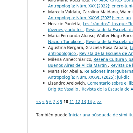
Antropología: Núm. XXX (2022): enero-juni
Marcela Valdata, Carolina Maidana, Walmi
Antropología: Núm. XXXVI (2025): ene-jun
Horacio Paoletta,
Los “rápidos”, los que “l
jóvenes y adultos
,
Revista de la Escuela d
Maria Fernanda Alonso, Walter Hugo Barr
Nación Tonokoté.
,
Revista de la Escuela d
Agustina Bergara, Graciela Rosa Zapata,
L
antropológico
,
Revista de la Escuela de An
Milena Annecchiarico,
Reseña Cultura y pa
Buenos Aires de Alicia Martín
,
Revista de 
María Flor Abella,
Relaciones interguberna
Antropología: Núm. XXXVII (2025): jul-dic
Lisandro Arelovich,
Comentario sobre el li
Brigitte Vasallo
,
Revista de la Escuela de A
<<
<
5
6
7
8
9
10
11
12
13
14
>
>>
También puede
Iniciar una búsqueda de simili