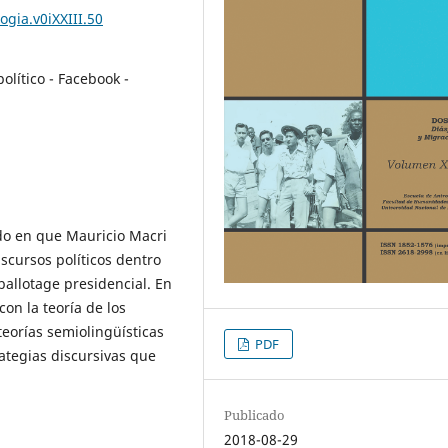
ogia.v0iXXIII.50
político - Facebook -
do en que Mauricio Macri
iscursos políticos dentro
ballotage presidencial. En
on la teoría de los
 teorías semiolingüísticas
PDF
ategias discursivas que
Publicado
2018-08-29