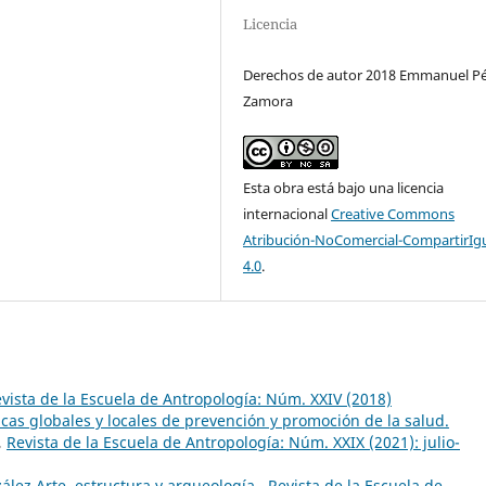
Licencia
Derechos de autor 2018 Emmanuel P
Zamora
Esta obra está bajo una licencia
internacional
Creative Commons
Atribución-NoComercial-CompartirIg
4.0
.
vista de la Escuela de Antropología: Núm. XXIV (2018)
ticas globales y locales de prevención y promoción de la salud.
,
Revista de la Escuela de Antropología: Núm. XXIX (2021): julio-
ález Arte, estructura y arqueología
,
Revista de la Escuela de