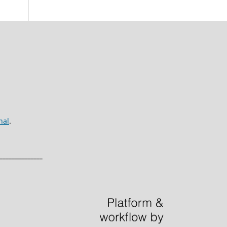
nal
.
______________