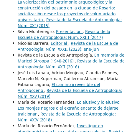
La valorización del patrimonio arqueológico y la
construcción del pasado en la ciudad de Rosario:
socialización desde los proyectos de voluntariado
universitario
,
Revista de la Escuela de Antropología:
Núm. XXI (2015)
Silvia Montenegro,
Presentación
,
Revista de la
Escuela de Antropología: Núm. XXIII (2017)
Nicolás Barrera,
Editorial
,
Revista de la Escuela de
Antropología: Núm. XXXII (2023): ene-jun
Revista de la Escuela de Antropología,
En memoria de
Maricel Stroppa (1940-2016)
,
Revista de la Escuela de
Antropología: Núm. XXII (2016)
José Luis Lanata, Adrián Monjeau, Claudia Briones,
Marcelo N. Kuperman, Guillermo Abramson, María
Fabiana Laguna,
El camino irrevesible del
Antropoceno
,
Revista de la Escuela de Antropología:
Núm. XXV (2019)
María del Rosario Fernández,
Lo alusivo y lo elusivo:
Los monjes negros o el extraño encanto de dejarse
traicionar
,
Revista de la Escuela de Antropología:
Núm. XXIV (2018)
María del Rosario Fernández,
Investigar en
etnolingüística: o la caza del carnero salvaje
,
Revista