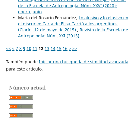
de la Escuela de Antropología: Núm. XXVI (2020):
enero-junio
María del Rosario Fernández,
Lo alusivo y lo elusivo en
el discurso: Carta de Elisa Carrió a los argentinos
(Clarín, 12 de mayo de 2015)
,
Revista de la Escuela de
Antropología: Núm. XXI (2015)
<<
<
7
8
9
10
11
12
13
14
15
16
>
>>
También puede
Iniciar una búsqueda de similitud avanzada
para este artículo.
Número actual