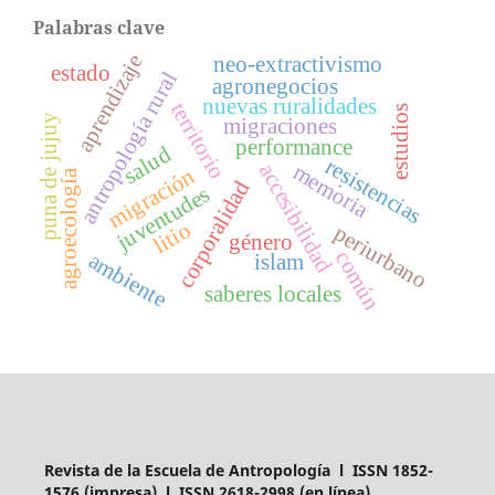
Palabras clave
aprendizaje
neo-extractivismo
estado
antropología rural
agronegocios
nuevas ruralidades
territorio
estudios
puna de jujuy
migraciones
performance
salud
resistencias
accesibilidad
memoria
migración
agroecología
.
corporalidad
juventudes
litio
periurbano
género
común
ambiente
islam
saberes locales
Revista de la Escuela de Antropología l ISSN 1852-
1576 (impresa) l ISSN 2618-2998 (en línea)