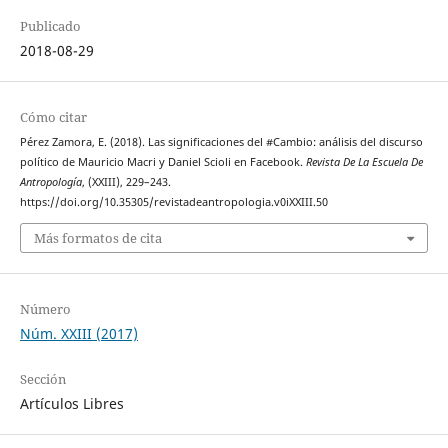
Publicado
2018-08-29
Cómo citar
Pérez Zamora, E. (2018). Las significaciones del #Cambio: análisis del discurso
político de Mauricio Macri y Daniel Scioli en Facebook.
Revista De La Escuela De
Antropología
, (XXIII), 229–243.
https://doi.org/10.35305/revistadeantropologia.v0iXXIII.50
Más formatos de cita
Número
Núm. XXIII (2017)
Sección
Artículos Libres