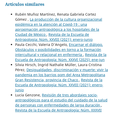
Artículos similares
Rubén Muñoz Martínez, Renata Gabriela Cortez
Gómez ,
La producción de la cultura organizacional
epidémica en la atención al Covid-19 : una
aproximación antropológica a los hospitales de la
Ciudad de México
,
Revista de la Escuela de
Antropología: Núm. XXVIII (2021): enero-junio
Paula Cecchi, Valeria D'Angelo,
Encarnar el diálogo.
Obstáculos y posibilidades en torno a la formación
intercultural y relacional en enfermería
,
Revista de la
Escuela de Antropología: Núm. XXXVI (2025): ene-jun
Silvia Hirsch, Ingrid Nathalie Müller, Laura Cristina
Pérez,
Desigualdades, discriminación y muerte: vivir la
pandemia en los barrios qom del Area Metropolitana
Gran Resistencia, provincia de Chaco
,
Revista de la
Escuela de Antropología: Núm. XXVIII (2021): enero-
junio
Lucía Genzone,
Revisión de tres abordajes socio-
antropológicos para el estudio del cuidado de la salud
de personas con enfermedades de larga duración
,
Revista de la Escuela de Antropología: Núm. XXXVII