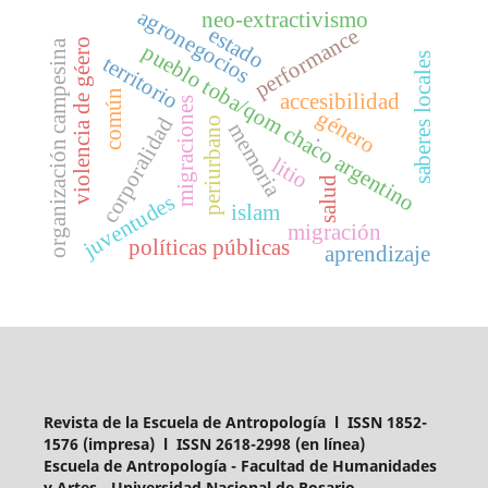
agronegocios
neo-extractivismo
estado
performance
violencia de géero
organización campesina
pueblo toba/qom chaco argentino
saberes locales
territorio
común
accesibilidad
migraciones
género
corporalidad
periurbano
memoria
.
litio
salud
juventudes
islam
migración
políticas públicas
aprendizaje
Revista de la Escuela de Antropología l ISSN 1852-
1576 (impresa) l ISSN 2618-2998 (en línea)
Escuela de Antropología - Facultad de Humanidades
y Artes - Universidad Nacional de Rosario