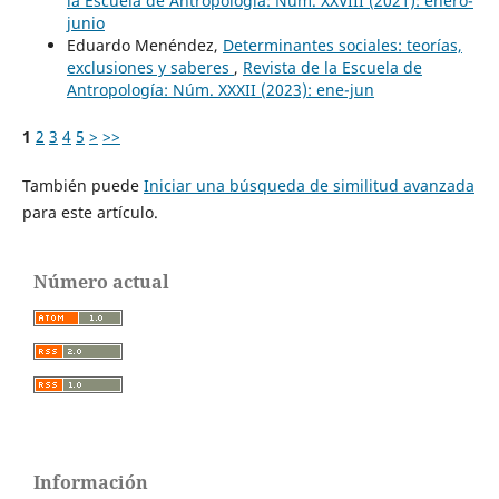
la Escuela de Antropología: Núm. XXVIII (2021): enero-
junio
Eduardo Menéndez,
Determinantes sociales: teorías,
exclusiones y saberes
,
Revista de la Escuela de
Antropología: Núm. XXXII (2023): ene-jun
1
2
3
4
5
>
>>
También puede
Iniciar una búsqueda de similitud avanzada
para este artículo.
Número actual
Información