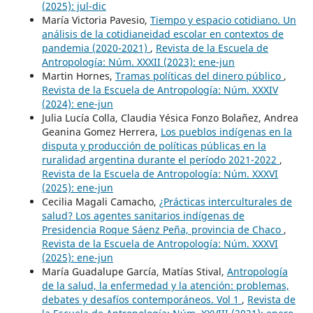
(2025): jul-dic
María Victoria Pavesio,
Tiempo y espacio cotidiano. Un
análisis de la cotidianeidad escolar en contextos de
pandemia (2020-2021)
,
Revista de la Escuela de
Antropología: Núm. XXXII (2023): ene-jun
Martin Hornes,
Tramas políticas del dinero público
,
Revista de la Escuela de Antropología: Núm. XXXIV
(2024): ene-jun
Julia Lucía Colla, Claudia Yésica Fonzo Bolañez, Andrea
Geanina Gomez Herrera,
Los pueblos indígenas en la
disputa y producción de políticas públicas en la
ruralidad argentina durante el período 2021-2022
,
Revista de la Escuela de Antropología: Núm. XXXVI
(2025): ene-jun
Cecilia Magali Camacho,
¿Prácticas interculturales de
salud? Los agentes sanitarios indígenas de
Presidencia Roque Sáenz Peña, provincia de Chaco
,
Revista de la Escuela de Antropología: Núm. XXXVI
(2025): ene-jun
María Guadalupe García, Matías Stival,
Antropología
de la salud, la enfermedad y la atención: problemas,
debates y desafíos contemporáneos. Vol 1
,
Revista de