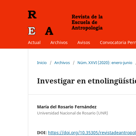
Actual
Archivos
Avisos
Convocatoria Pe
Inicio
/
Archivos
/
Núm. XXVI (2020): enero-junio
Investigar en etnolingüísti
María del Rosario Fernández
Universidad Nacional de Rosario (UNR)
DOI:
https://doi.org/10.35305/revistadeantropol