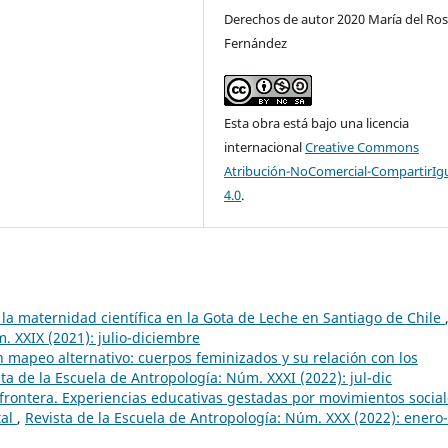
Derechos de autor 2020 María del Ros
Fernández
Esta obra está bajo una licencia
internacional
Creative Commons
Atribución-NoComercial-CompartirIg
4.0
.
 la maternidad científica en la Gota de Leche en Santiago de Chile
. XXIX (2021): julio-diciembre
 mapeo alternativo: cuerpos feminizados y su relación con los
ta de la Escuela de Antropología: Núm. XXXI (2022): jul-dic
 frontera. Experiencias educativas gestadas por movimientos socia
tal
,
Revista de la Escuela de Antropología: Núm. XXX (2022): enero-