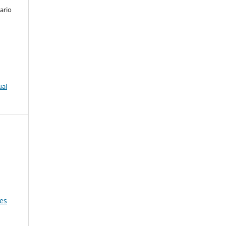
ario
ual
,
les