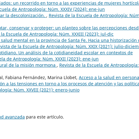
dados: un recorrido en torno a las experiencias de mujeres hortícol
scuela de Antropología: Núm. XXXIV (2024): ene-jun
ar la descolonización.
,
Revista de la Escuela de Antropología: Núm
tar, conservar y proteger: un planteo sobre las percepciones desd
 la Escuela de Antropología: Núm. XXXIII (2023): jul-dic
 salud mental en la provincia de Santa Fe. Hacia una historización
vista de la Escuela de Antropología: Núm. XXIX (2021): julio-dicie
tidiano. Un análisis de la cotidianeidad escolar en contextos de
ela de Antropología: Núm. XXXII (2023): ene-jun
tural de la misión mormona
,
Revista de la Escuela de Antropología:
val, Fabiana Fernández, Marina Llobet,
Acceso a la salud en person
n a las tensiones en torno a los procesos de atención y las polític
logía: Núm. XXVIII (2021): enero-junio
tud avanzada
para este artículo.