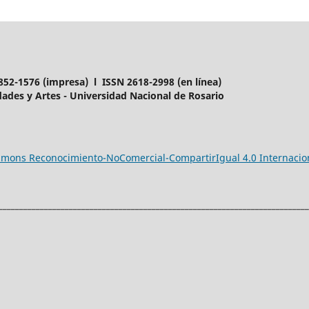
852-1576 (impresa) l ISSN 2618-2998 (en línea)
ades y Artes - Universidad Nacional de Rosario
ommons Reconocimiento-NoComercial-CompartirIgual 4.0 Internacio
___________________________________________________________________________