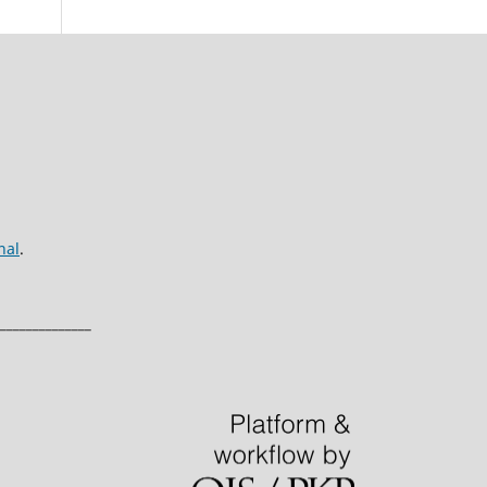
nal
.
______________