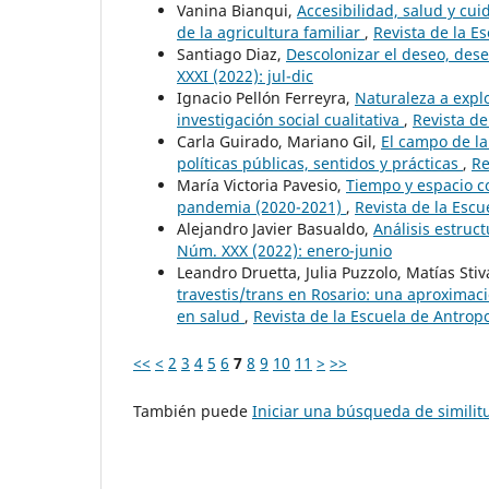
Vanina Bianqui,
Accesibilidad, salud y cui
de la agricultura familiar
,
Revista de la E
Santiago Diaz,
Descolonizar el deseo, dese
XXXI (2022): jul-dic
Ignacio Pellón Ferreyra,
Naturaleza a explo
investigación social cualitativa
,
Revista de
Carla Guirado, Mariano Gil,
El campo de la
políticas públicas, sentidos y prácticas
,
Re
María Victoria Pavesio,
Tiempo y espacio co
pandemia (2020-2021)
,
Revista de la Escu
Alejandro Javier Basualdo,
Análisis estruc
Núm. XXX (2022): enero-junio
Leandro Druetta, Julia Puzzolo, Matías Sti
travestis/trans en Rosario: una aproximació
en salud
,
Revista de la Escuela de Antropo
<<
<
2
3
4
5
6
7
8
9
10
11
>
>>
También puede
Iniciar una búsqueda de simili