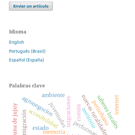
Enviar un artículo
Idioma
English
Português (Brasil)
Español (España)
Palabras clave
ambiente
nuevas ruralidades
saberes locales
agronegocios
internet
migraciones
periurbano
juventudes
puna de jujuy
común
territorio
accesibilidad
migración
performance
estado
memoria