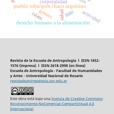
corporalidad
pueblo toba/qom chaco argentino
género
litio
salud
actividad
.
islam
derecho humano a la alimentación
Revista de la Escuela de Antropología l ISSN 1852-
1576 (impresa) l ISSN 2618-2998 (en línea)
Escuela de Antropología - Facultad de Humanidades
y Artes - Universidad Nacional de Rosario
revistadeantropologia.unr.edu.ar
Este obra está bajo una
licencia de Creative Commons
Reconocimiento-NoComercial-CompartirIgual 4.0
Internacional
.