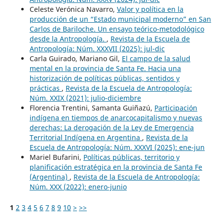
Celeste Verónica Navarro,
Valor y política en la
producción de un “Estado municipal moderno” en San
Carlos de Bariloche. Un ensayo teórico-metodológico
desde la Antropología.
,
Revista de la Escuela de
Antropología: Núm. XXXVII (2025): jul-dic
Carla Guirado, Mariano Gil,
El campo de la salud
mental en la provincia de Santa Fe. Hacia una
historización de políticas públicas, sentidos y
prácticas
,
Revista de la Escuela de Antropología:
Núm. XXIX (2021): julio-diciembre
Florencia Trentini, Samanta Guiñazú,
Participación
indígena en tiempos de anarcocapitalismo y nuevas
derechas: La derogación de la Ley de Emergencia
Territorial Indígena en Argentina
,
Revista de la
Escuela de Antropología: Núm. XXXVI (2025): ene-jun
Mariel Bufarini,
Políticas públicas, territorio y
planificación estratégica en la provincia de Santa Fe
(Argentina)
,
Revista de la Escuela de Antropología:
Núm. XXX (2022): enero-junio
1
2
3
4
5
6
7
8
9
10
>
>>