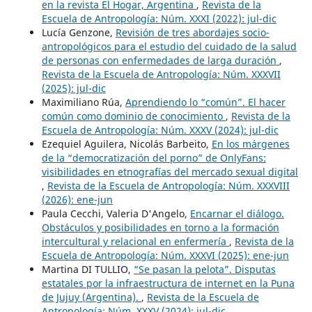
en la revista El Hogar, Argentina
,
Revista de la
Escuela de Antropología: Núm. XXXI (2022): jul-dic
Lucía Genzone,
Revisión de tres abordajes socio-
antropológicos para el estudio del cuidado de la salud
de personas con enfermedades de larga duración
,
Revista de la Escuela de Antropología: Núm. XXXVII
(2025): jul-dic
Maximiliano Rúa,
Aprendiendo lo “común”. El hacer
común como dominio de conocimiento
,
Revista de la
Escuela de Antropología: Núm. XXXV (2024): jul-dic
Ezequiel Aguilera, Nicolás Barbeito,
En los márgenes
de la “democratización del porno” de OnlyFans:
visibilidades en etnografías del mercado sexual digital
,
Revista de la Escuela de Antropología: Núm. XXXVIII
(2026): ene-jun
Paula Cecchi, Valeria D'Angelo,
Encarnar el diálogo.
Obstáculos y posibilidades en torno a la formación
intercultural y relacional en enfermería
,
Revista de la
Escuela de Antropología: Núm. XXXVI (2025): ene-jun
Martina DI TULLIO,
“Se pasan la pelota”. Disputas
estatales por la infraestructura de internet en la Puna
de Jujuy (Argentina).
,
Revista de la Escuela de
Antropología: Núm. XXXV (2024): jul-dic