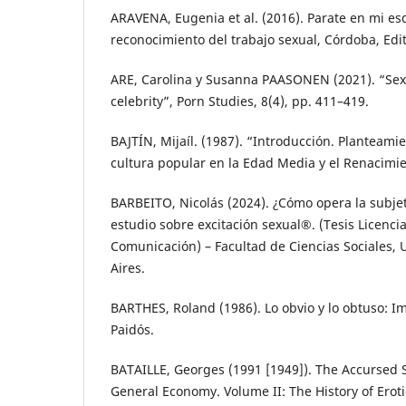
ARAVENA, Eugenia et al. (2016). Parate en mi es
reconocimiento del trabajo sexual, Córdoba, Edi
ARE, Carolina y Susanna PAASONEN (2021). “Sex
celebrity”, Porn Studies, 8(4), pp. 411–419.
BAJTÍN, Mijaíl. (1987). “Introducción. Planteami
cultura popular en la Edad Media y el Renacimie
BARBEITO, Nicolás (2024). ¿Cómo opera la subje
estudio sobre excitación sexual®. (Tesis Licenci
Comunicación) – Facultad de Ciencias Sociales,
Aires.
BARTHES, Roland (1986). Lo obvio y lo obtuso: I
Paidós.
BATAILLE, Georges (1991 [1949]). The Accursed 
General Economy. Volume II: The History of Erot