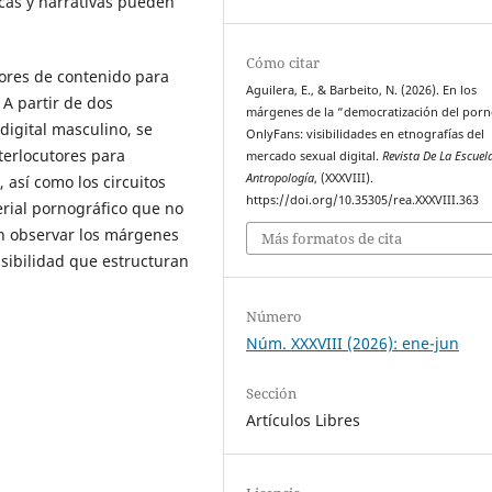
cas y narrativas pueden
Cómo citar
dores de contenido para
Aguilera, E., & Barbeito, N. (2026). En los
 A partir de dos
márgenes de la “democratización del por
digital masculino, se
OnlyFans: visibilidades en etnografías del
terlocutores para
mercado sexual digital.
Revista De La Escuel
Antropología
, (XXXVIII).
 así como los circuitos
https://doi.org/10.35305/rea.XXXVIII.363
terial pornográfico que no
en observar los márgenes
Más formatos de cita
sibilidad que estructuran
Número
Núm. XXXVIII (2026): ene-jun
Sección
Artículos Libres