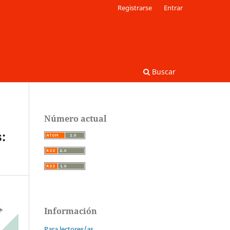
Registrarse
Entrar
Buscar
Número actual
:
Información
Para lectores/as