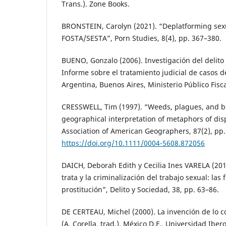
Trans.). Zone Books.
BRONSTEIN, Carolyn (2021). “Deplatforming sexu
FOSTA/SESTA”, Porn Studies, 8(4), pp. 367–380.
BUENO, Gonzalo (2006). Investigación del delito
Informe sobre el tratamiento judicial de casos d
Argentina, Buenos Aires, Ministerio Público Fisca
CRESSWELL, Tim (1997). “Weeds, plagues, and bo
geographical interpretation of metaphors of dis
Association of American Geographers, 87(2), pp.
https://doi.org/10.1111/0004-5608.872056
DAICH, Deborah Edith y Cecilia Ines VARELA (201
trata y la criminalización del trabajo sexual: la
prostitución”, Delito y Sociedad, 38, pp. 63–86.
DE CERTEAU, Michel (2000). La invención de lo co
(A. Corella, trad.), México D.F., Universidad Ib