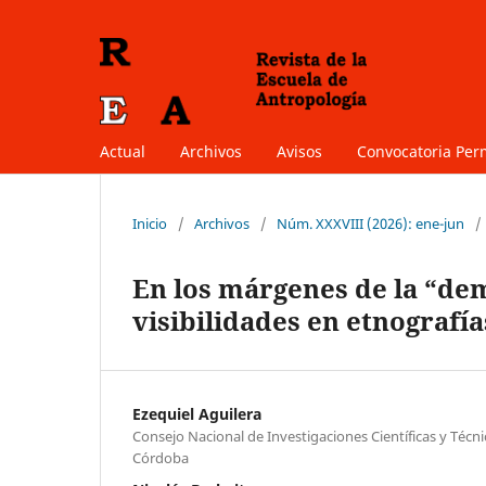
Actual
Archivos
Avisos
Convocatoria Pe
Inicio
/
Archivos
/
Núm. XXXVIII (2026): ene-jun
/
En los márgenes de la “de
visibilidades en etnografía
Ezequiel Aguilera
Consejo Nacional de Investigaciones Científicas y Técn
Córdoba