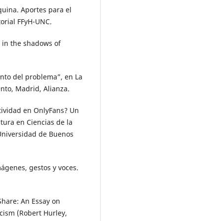
quina. Aportes para el
torial FFyH-UNC.
 in the shadows of
ento del problema”, en La
nto, Madrid, Alianza.
tividad en OnlyFans? Un
atura en Ciencias de la
 Universidad de Buenos
mágenes, gestos y voces.
Share: An Essay on
icism (Robert Hurley,