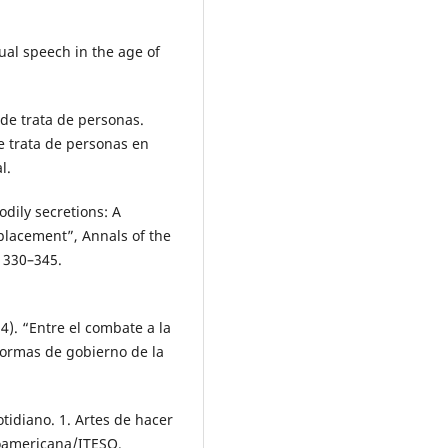
al speech in the age of
 de trata de personas.
e trata de personas en
l.
dily secretions: A
placement”, Annals of the
 330–345.
4). “Entre el combate a la
s formas de gobierno de la
tidiano. 1. Artes de hacer
eroamericana/ITESO.