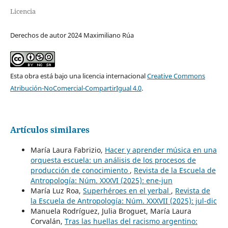
Licencia
Derechos de autor 2024 Maximiliano Rúa
Esta obra está bajo una licencia internacional
Creative Commons
Atribución-NoComercial-CompartirIgual 4.0
.
Artículos similares
María Laura Fabrizio,
Hacer y aprender música en una
orquesta escuela: un análisis de los procesos de
producción de conocimiento
,
Revista de la Escuela de
Antropología: Núm. XXXVI (2025): ene-jun
María Luz Roa,
Superhéroes en el yerbal
,
Revista de
la Escuela de Antropología: Núm. XXXVII (2025): jul-dic
Manuela Rodríguez, Julia Broguet, María Laura
Corvalán,
Tras las huellas del racismo argentino: