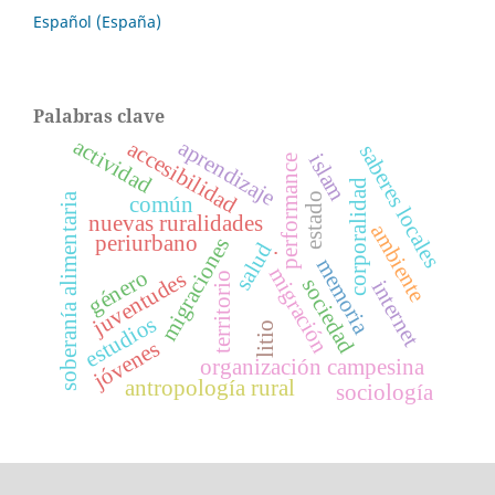
Español (España)
Palabras clave
actividad
aprendizaje
accesibilidad
saberes locales
islam
performance
corporalidad
estado
soberanía alimentaria
común
nuevas ruralidades
ambiente
periurbano
migraciones
.
salud
memoria
migración
género
juventudes
territorio
sociedad
internet
estudios
litio
jóvenes
organización campesina
antropología rural
sociología