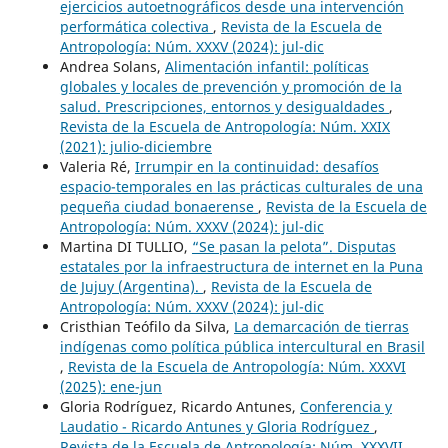
ejercicios autoetnográficos desde una intervención
performática colectiva
,
Revista de la Escuela de
Antropología: Núm. XXXV (2024): jul-dic
Andrea Solans,
Alimentación infantil: políticas
globales y locales de prevención y promoción de la
salud. Prescripciones, entornos y desigualdades
,
Revista de la Escuela de Antropología: Núm. XXIX
(2021): julio-diciembre
Valeria Ré,
Irrumpir en la continuidad: desafíos
espacio-temporales en las prácticas culturales de una
pequeña ciudad bonaerense
,
Revista de la Escuela de
Antropología: Núm. XXXV (2024): jul-dic
Martina DI TULLIO,
“Se pasan la pelota”. Disputas
estatales por la infraestructura de internet en la Puna
de Jujuy (Argentina).
,
Revista de la Escuela de
Antropología: Núm. XXXV (2024): jul-dic
Cristhian Teófilo da Silva,
La demarcación de tierras
indígenas como política pública intercultural en Brasil
,
Revista de la Escuela de Antropología: Núm. XXXVI
(2025): ene-jun
Gloria Rodríguez, Ricardo Antunes,
Conferencia y
Laudatio - Ricardo Antunes y Gloria Rodríguez
,
Revista de la Escuela de Antropología: Núm. XXXVII