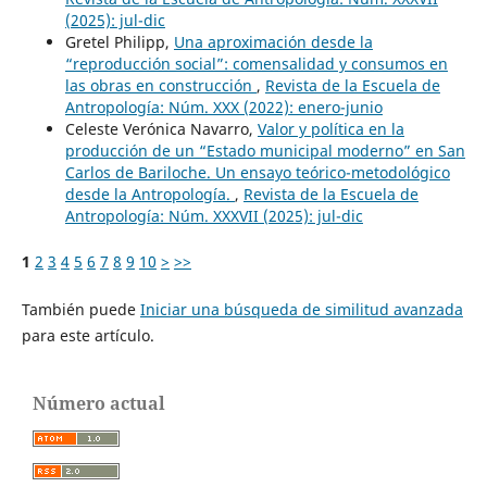
(2025): jul-dic
Gretel Philipp,
Una aproximación desde la
“reproducción social”: comensalidad y consumos en
las obras en construcción
,
Revista de la Escuela de
Antropología: Núm. XXX (2022): enero-junio
Celeste Verónica Navarro,
Valor y política en la
producción de un “Estado municipal moderno” en San
Carlos de Bariloche. Un ensayo teórico-metodológico
desde la Antropología.
,
Revista de la Escuela de
Antropología: Núm. XXXVII (2025): jul-dic
1
2
3
4
5
6
7
8
9
10
>
>>
También puede
Iniciar una búsqueda de similitud avanzada
para este artículo.
Número actual