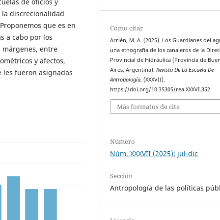
uelas de oficios y
 la discrecionalidad
a. Proponemos que es en
Cómo citar
s a cabo por los
Arrién, M. A. (2025). Los Guardianes del ag
os márgenes, entre
una etnografía de los canaleros de la Dire
ométricos y afectos,
Provincial de Hidráulica (Provincia de Bue
Aires, Argentina).
Revista De La Escuela De
e les fueron asignadas
Antropología
, (XXXVII).
https://doi.org/10.35305/rea.XXXVI.352
Más formatos de cita
Número
Núm. XXXVII (2025): jul-dic
Sección
Antropología de las políticas púb