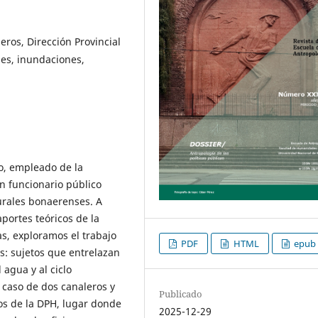
eros, Dirección Provincial
ales, inundaciones,
ro, empleado de la
un funcionario público
rurales bonaerenses. A
aportes teóricos de la
as, exploramos el trabajo
PDF
HTML
epub
es: sujetos que entrelazan
 agua y al ciclo
 caso de dos canaleros y
Publicado
os de la DPH, lugar donde
2025-12-29