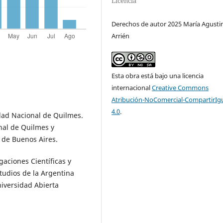
Licencia
Derechos de autor 2025 María Agusti
Arrién
Esta obra está bajo una licencia
internacional
Creative Commons
Atribución-NoComercial-CompartirIg
4.0
.
idad Nacional de Quilmes.
nal de Quilmes y
d de Buenos Aires.
gaciones Científicas y
tudios de la Argentina
niversidad Abierta