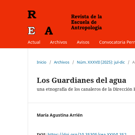
Actual
Archivos
Avisos
Convocatoria Pe
Inicio
/
Archivos
/
Núm. XXXVII (2025): jul-dic
/
A
Los Guardianes del agua
una etnografía de los canaleros de la Dirección 
María Agustina Arrién
DOI:
https://doi.org/10.35305/rea.XXXVI.352