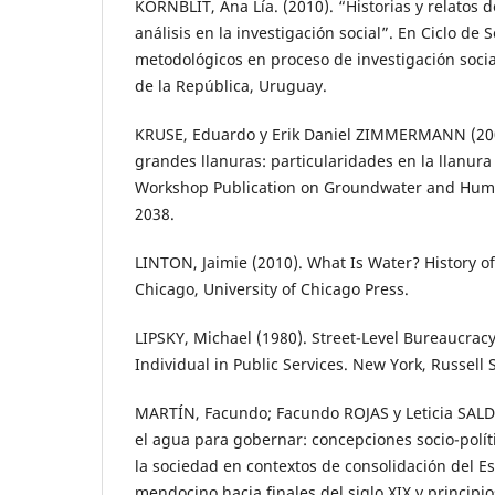
KORNBLIT, Ana Lía. (2010). “Historias y relatos d
análisis en la investigación social”. En Ciclo de
metodológicos en proceso de investigación social
de la República, Uruguay.
KRUSE, Eduardo y Erik Daniel ZIMMERMANN (200
grandes llanuras: particularidades en la llanur
Workshop Publication on Groundwater and Hum
2038.
LINTON, Jaimie (2010). What Is Water? History o
Chicago, University of Chicago Press.
LIPSKY, Michael (1980). Street-Level Bureaucrac
Individual in Public Services. New York, Russell 
MARTÍN, Facundo; Facundo ROJAS y Leticia SALDI
el agua para gobernar: concepciones socio-políti
la sociedad en contextos de consolidación del Es
mendocino hacia finales del siglo XIX y principio