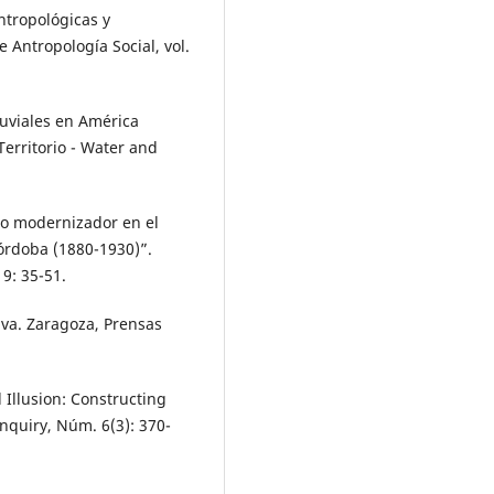
tropológicas y
e Antropología Social, vol.
luviales en América
Territorio - Water and
to modernizador en el
Córdoba (1880-1930)”.
9: 35-51.
va. Zaragoza, Prensas
Illusion: Constructing
Inquiry, Núm. 6(3): 370-