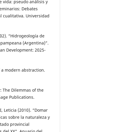
e vida: pseudo análisis y
 Seminarios: Debates
 cualitativa. Universidad
2). “Hidrogeología de
a pampeana (Argentina)”.
an Development: 2025-
f a modern abstraction.
y: The Dilemmas of the
Sage Publications.
, Leticia (2010). “Domar
cas sobre la naturaleza y
tado provincial
s del XX”. Anuario del