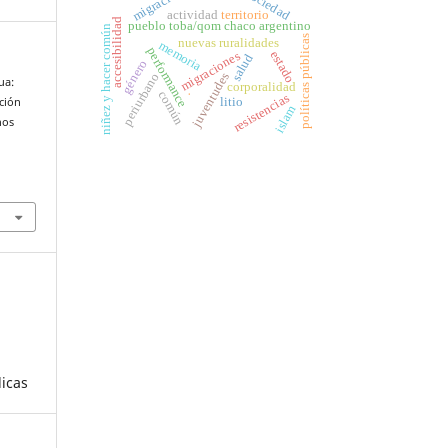
migración
sociedad
actividad
territorio
accesibilidad
pueblo toba/qom chaco argentino
niñez y hacer común
políticas públicas
nuevas ruralidades
memoria
performance
estado
migraciones
salud
género
periurbano
juventudes
ua:
corporalidad
.
común
resistencias
litio
cción
islam
nos
licas