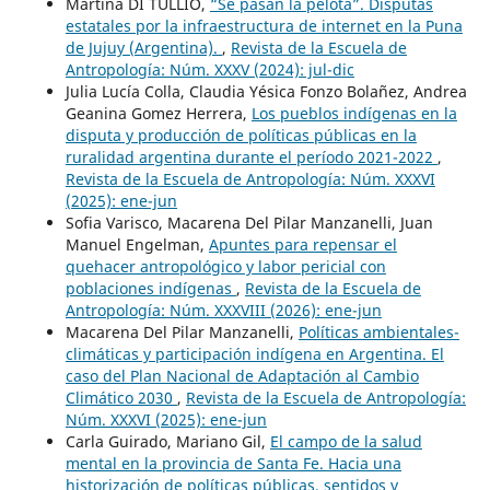
Martina DI TULLIO,
“Se pasan la pelota”. Disputas
estatales por la infraestructura de internet en la Puna
de Jujuy (Argentina).
,
Revista de la Escuela de
Antropología: Núm. XXXV (2024): jul-dic
Julia Lucía Colla, Claudia Yésica Fonzo Bolañez, Andrea
Geanina Gomez Herrera,
Los pueblos indígenas en la
disputa y producción de políticas públicas en la
ruralidad argentina durante el período 2021-2022
,
Revista de la Escuela de Antropología: Núm. XXXVI
(2025): ene-jun
Sofia Varisco, Macarena Del Pilar Manzanelli, Juan
Manuel Engelman,
Apuntes para repensar el
quehacer antropológico y labor pericial con
poblaciones indígenas
,
Revista de la Escuela de
Antropología: Núm. XXXVIII (2026): ene-jun
Macarena Del Pilar Manzanelli,
Políticas ambientales-
climáticas y participación indígena en Argentina. El
caso del Plan Nacional de Adaptación al Cambio
Climático 2030
,
Revista de la Escuela de Antropología:
Núm. XXXVI (2025): ene-jun
Carla Guirado, Mariano Gil,
El campo de la salud
mental en la provincia de Santa Fe. Hacia una
historización de políticas públicas, sentidos y