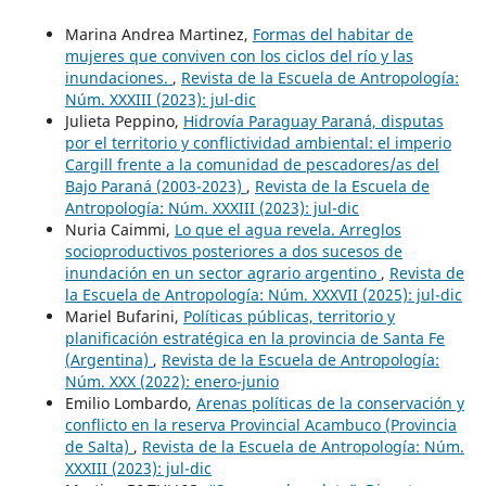
Marina Andrea Martinez,
Formas del habitar de
mujeres que conviven con los ciclos del río y las
inundaciones.
,
Revista de la Escuela de Antropología:
Núm. XXXIII (2023): jul-dic
Julieta Peppino,
Hidrovía Paraguay Paraná, disputas
por el territorio y conflictividad ambiental: el imperio
Cargill frente a la comunidad de pescadores/as del
Bajo Paraná (2003-2023)
,
Revista de la Escuela de
Antropología: Núm. XXXIII (2023): jul-dic
Nuria Caimmi,
Lo que el agua revela. Arreglos
socioproductivos posteriores a dos sucesos de
inundación en un sector agrario argentino
,
Revista de
la Escuela de Antropología: Núm. XXXVII (2025): jul-dic
Mariel Bufarini,
Políticas públicas, territorio y
planificación estratégica en la provincia de Santa Fe
(Argentina)
,
Revista de la Escuela de Antropología:
Núm. XXX (2022): enero-junio
Emilio Lombardo,
Arenas políticas de la conservación y
conflicto en la reserva Provincial Acambuco (Provincia
de Salta)
,
Revista de la Escuela de Antropología: Núm.
XXXIII (2023): jul-dic