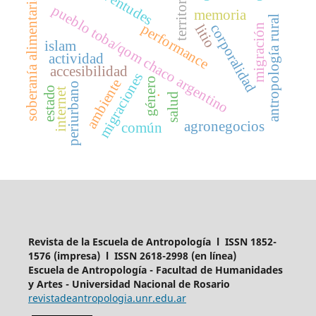
juventudes
territorio
soberanía alimentaria
pueblo toba/qom chaco argentino
memoria
antropología rural
performance
corporalidad
litio
migración
islam
actividad
accesibilidad
migraciones
género
ambiente
periurbano
.
estado
internet
salud
agronegocios
común
Revista de la Escuela de Antropología l ISSN 1852-
1576 (impresa) l ISSN 2618-2998 (en línea)
Escuela de Antropología - Facultad de Humanidades
y Artes - Universidad Nacional de Rosario
revistadeantropologia.unr.edu.ar