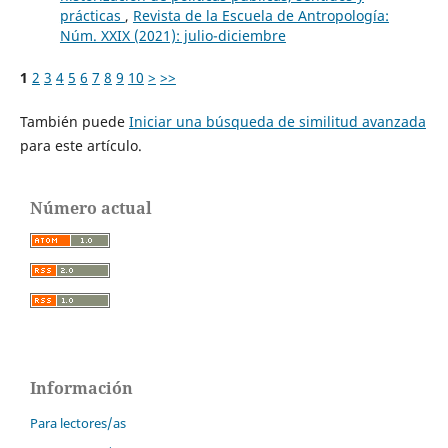
prácticas
,
Revista de la Escuela de Antropología:
Núm. XXIX (2021): julio-diciembre
1
2
3
4
5
6
7
8
9
10
>
>>
También puede
Iniciar una búsqueda de similitud avanzada
para este artículo.
Número actual
Información
Para lectores/as