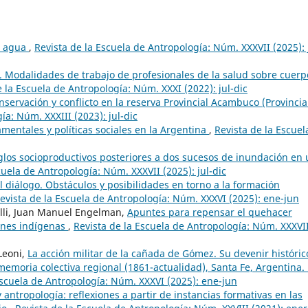
l agua
,
Revista de la Escuela de Antropología: Núm. XXXVII (2025): 
 Modalidades de trabajo de profesionales de la salud sobre cuerp
e la Escuela de Antropología: Núm. XXXI (2022): jul-dic
onservación y conflicto en la reserva Provincial Acambuco (Provinci
ía: Núm. XXXIII (2023): jul-dic
mentales y políticas sociales en la Argentina
,
Revista de la Escuel
eglos socioproductivos posteriores a dos sucesos de inundación en
cuela de Antropología: Núm. XXXVII (2025): jul-dic
l diálogo. Obstáculos y posibilidades en torno a la formación
evista de la Escuela de Antropología: Núm. XXXVI (2025): ene-jun
elli, Juan Manuel Engelman,
Apuntes para repensar el quehacer
iones indígenas
,
Revista de la Escuela de Antropología: Núm. XXXVI
 Leoni,
La acción militar de la cañada de Gómez. Su devenir históric
emoria colectiva regional (1861-actualidad), Santa Fe, Argentina.
Escuela de Antropología: Núm. XXXVI (2025): ene-jun
antropología: reflexiones a partir de instancias formativas en las