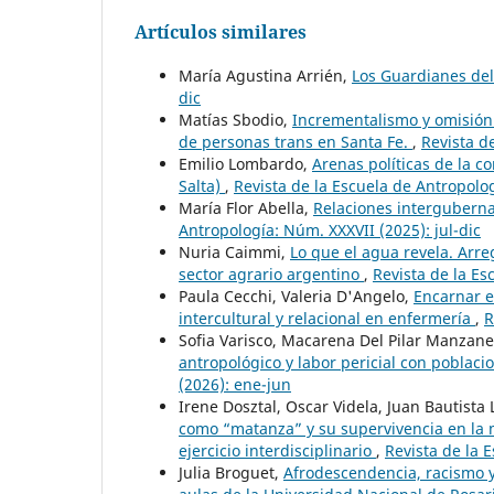
Artículos similares
María Agustina Arrién,
Los Guardianes de
dic
Matías Sbodio,
Incrementalismo y omisión.
de personas trans en Santa Fe.
,
Revista d
Emilio Lombardo,
Arenas políticas de la c
Salta)
,
Revista de la Escuela de Antropolog
María Flor Abella,
Relaciones interguberna
Antropología: Núm. XXXVII (2025): jul-dic
Nuria Caimmi,
Lo que el agua revela. Arr
sector agrario argentino
,
Revista de la Es
Paula Cecchi, Valeria D'Angelo,
Encarnar e
intercultural y relacional en enfermería
,
R
Sofia Varisco, Macarena Del Pilar Manzan
antropológico y labor pericial con poblac
(2026): ene-jun
Irene Dosztal, Oscar Videla, Juan Bautista
como “matanza” y su supervivencia en la m
ejercicio interdisciplinario
,
Revista de la 
Julia Broguet,
Afrodescendencia, racismo y 