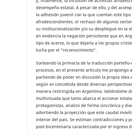
y, finalmente, la inclusión de activistas afrodes
desempeño estatal. A pesar de ello, y del aco
la adhesión juvenil con la que cuentan este tip
afrodescendientes, el rechazo de algunos sector
su institucionalización y/o su despliegue en la 
en evidencia la negación persistente que en Arg
tipo de acervo, lo que dejaría a los grupos cris
lucha por el “reconocimiento”.
Sorteando la primacía de la traducción porteño-
procesos, en el presente artículo me propongo a
partiendo de poner en discusión la propia idea d
según es concebida desde diversas perspectivas
manera restringida en Argentina. Valiéndome de
multisituada que tanto abarca el accionar estata
protagonistas, analizo de forma sincrónica y dia
advirtiendo la proyección que este caudal movili
interior del país. Se estiman contradicciones y 
post-bicentenaria caracterizada por el ingreso d