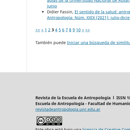
aulas de la Universidad Nacional de Rosa
junio
Didier Fassin,
El sentido de la salud: antro
Antropología: Núm. XXIX (2021): julio-dic
<<
<
1
2
3
4
5
6
7
8
9
10
>
>>
También puede
Iniciar una búsqueda de simili
Revista de la Escuela de Antropología l ISSN 1
Escuela de Antropología - Facultad de Humanid
revistadeantropologia.unr.edu.ar
Este obra está bajo una
licencia de Creative C