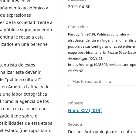
cendientes en el
2019-04-30
mpañamiento académico y
o de expresiones
es de la sociedad frente a
Cómo citar
vía pública sigue poniendo
Parody, V. (2019). Políticas culturales y
entina le recae a este
afrodescendencia en Argentina: un análisi
talizados en una perenne
posible de sus configuraciones estatales en
etapa post-bicentenaria.
Revista De La Escue
Antropología
, (XXV), 23.
centrista de estos
https://doi.org/10.35305/revistadeantropo
v0iXXV.92
nalizar este devenir
e “política cultural”
Más formatos de cita
 en América Latina, y de
 una labor etnográfica
l como la agencia de los
Número
crónica el caso porteño
Núm. XXV (2019)
zado tiene sobre el
posibilidades de esta etapa
Sección
el Estado (metropolitano,
Dossier Antropología de la cultur