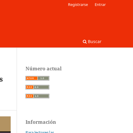
Registrarse
Entrar
Buscar
Número actual
s
Información
Para lectores/as