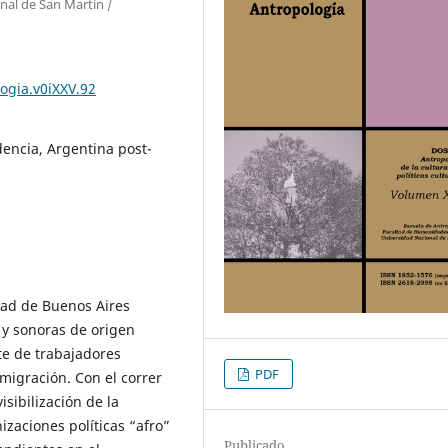
onal de San Martín /
ogia.v0iXXV.92
dencia, Argentina post-
udad de Buenos Aires
 y sonoras de origen
te de trabajadores
PDF
migración. Con el correr
isibilización de la
izaciones políticas “afro”
Publicado