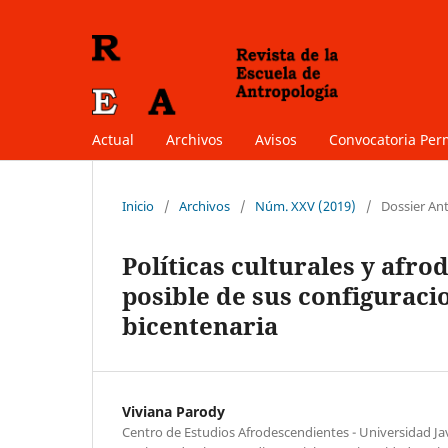
Actual
Archivos
Avisos
Convocatoria Pe
Inicio
/
Archivos
/
Núm. XXV (2019)
/
Dossier Ant
Políticas culturales y afro
posible de sus configuracio
bicentenaria
Viviana Parody
Centro de Estudios Afrodescendientes - Universidad Ja