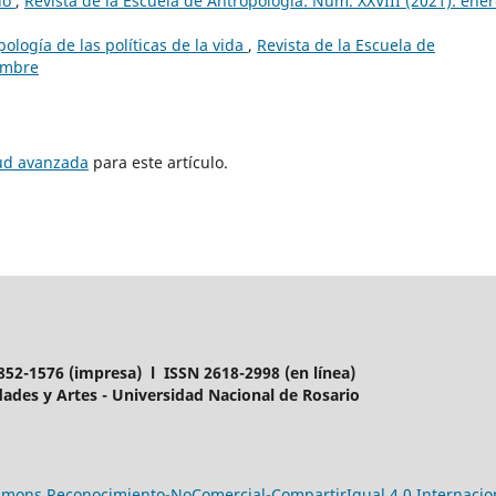
rio
,
Revista de la Escuela de Antropología: Núm. XXVIII (2021): ener
pología de las políticas de la vida
,
Revista de la Escuela de
iembre
tud avanzada
para este artículo.
852-1576 (impresa) l ISSN 2618-2998 (en línea)
ades y Artes - Universidad Nacional de Rosario
ommons Reconocimiento-NoComercial-CompartirIgual 4.0 Internacio