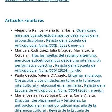
Atribución-NoComercial-CompartirIgual 4.0
.
Artículos similares
Alejandra Ramos, María Julia Name,
Qué y cómo
miramos cuando estudiamos los desarrollos de la
propia disciplina
,
Revista de la Escuela de
Antropología: Núm. XXXII (2023): ene-jun
Manuela Rodríguez, Julia Broguet, María Laura
Corvalán,
Tras las huellas del racismo argentino:
ejercicios autoetnográficos desde una intervención
performática colectiva
,
Revista de la Escuela de
Antropología: Núm. XXXV (2024): jul-dic
Paula Cecchi, Valeria D'Angelo,
Encarnar el diálogo.
Obstáculos y posibilidades en torno a la formación
intercultural y relacional en enfermería
,
Revista de la
Escuela de Antropología: Núm. XXXVI (2025): ene-jun
María José Sarrabayrouse Oliveira, Carla Villalta,
Disputas, desplazamientos y tensiones. La
antropología en el mundo judicial más allá de la
diferencia cultural
,
Revista de la Escuela de