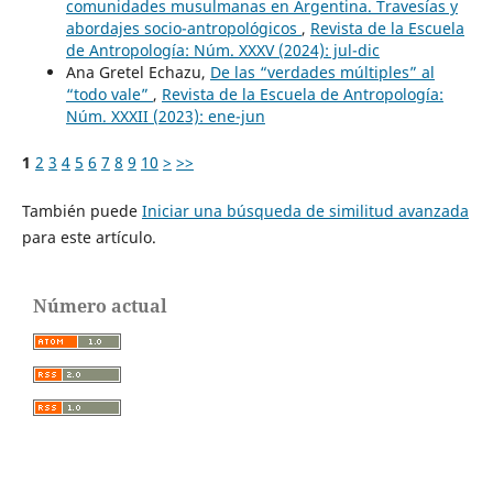
comunidades musulmanas en Argentina. Travesías y
abordajes socio-antropológicos
,
Revista de la Escuela
de Antropología: Núm. XXXV (2024): jul-dic
​Ana Gretel Echazu,
De las “verdades múltiples” al
“todo vale”
,
Revista de la Escuela de Antropología:
Núm. XXXII (2023): ene-jun
1
2
3
4
5
6
7
8
9
10
>
>>
También puede
Iniciar una búsqueda de similitud avanzada
para este artículo.
Número actual