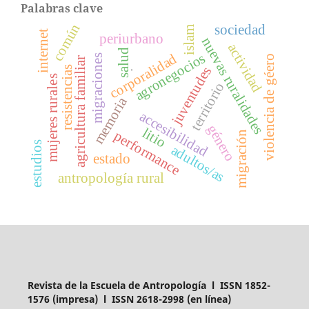
Palabras clave
común
sociedad
islam
internet
periurbano
nuevas ruralidades
actividad
salud
agronegocios
corporalidad
migraciones
violencia de géero
agricultura familiar
resistencias
juventudes
.
mujeres rurales
territorio
memoria
accesibilidad
género
litio
performance
migración
estudios
adultos/as
estado
antropología rural
Revista de la Escuela de Antropología l ISSN 1852-
1576 (impresa) l ISSN 2618-2998 (en línea)