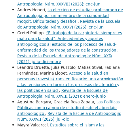
Antropología: Núm. XXXVIII (2026): ene-jun
Andrés Honeri,
La elección de estudiar profesorado de
Antropología por un miembro de la comunidad
moqoit. Dificultades y desafíos
,
Revista de la Escuela
de Antropología: Núm. XXXVI (2025): ene-jun
Gretel Philipp,
“El trabajo de la carpintería siempre es
malo para la salud”: Antecedentes y aportes
antropológicos al estudio de los procesos de salud-
enfermedad de los trabajadores de la construcción
,
Revista de la Escuela de Antropología: Núm. XXIX
(2021): julio-diciembre
Leandro Druetta, Julia Puzzolo, Matías Stival, Fabiana
Fernández, Marina Llobet,
Acceso a la salud en
personas travestis/trans en Rosario: una aproximación
a las tensiones en torno a los procesos de atención y
las políticas en salud
,
Revista de la Escuela de
Antropología: Núm. XXVIII (2021): enero-junio
Agustina Bergara, Graciela Rosa Zapata,
Las Políticas
Públicas como campo de estudio desde el abordaje
antropológico
,
Revista de la Escuela de Antropología:
Núm. XXXVII (2025): jul-dic
Mayra Valcarcel,
Estudios sobre el islam y las