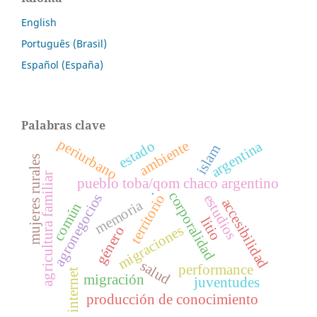
English
Português (Brasil)
Español (España)
Palabras clave
periurbano
ambiente
argentina
estado
islam
mujeres rurales
agricultura familiar
pueblo toba/qom chaco argentino
.
corporalidad
agronegocios
territorio
estudios
accesibilidad
memoria
común
litio
migraciones
género
salud
performance
internet
migración
juventudes
producción de conocimiento