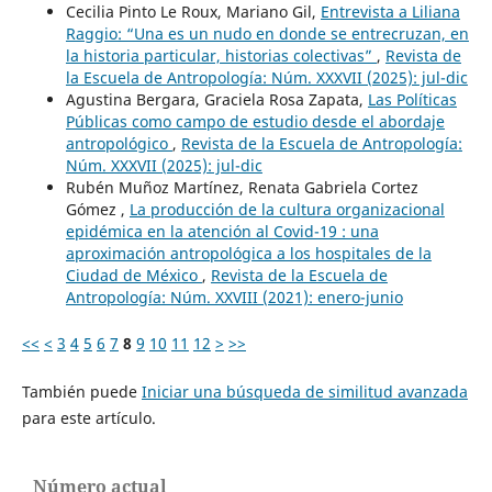
Cecilia Pinto Le Roux, Mariano Gil,
Entrevista a Liliana
Raggio: “Una es un nudo en donde se entrecruzan, en
la historia particular, historias colectivas”
,
Revista de
la Escuela de Antropología: Núm. XXXVII (2025): jul-dic
Agustina Bergara, Graciela Rosa Zapata,
Las Políticas
Públicas como campo de estudio desde el abordaje
antropológico
,
Revista de la Escuela de Antropología:
Núm. XXXVII (2025): jul-dic
Rubén Muñoz Martínez, Renata Gabriela Cortez
Gómez ,
La producción de la cultura organizacional
epidémica en la atención al Covid-19 : una
aproximación antropológica a los hospitales de la
Ciudad de México
,
Revista de la Escuela de
Antropología: Núm. XXVIII (2021): enero-junio
<<
<
3
4
5
6
7
8
9
10
11
12
>
>>
También puede
Iniciar una búsqueda de similitud avanzada
para este artículo.
Número actual