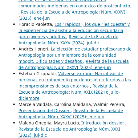
comunidades indígenas en contextos de postconflicto.
,
Revista de la Escuela de Antropología: Núm. XXXVI
(2025): ene-jun
Horacio Paoletta,
Los “rápidos”, los que “les cuesta” y
la experiencia de asistir a la educación secundaria
para jóvenes y adultos
,
Revista de la Escuela de
Antropología: Núm. XXXV (2024): jul-dic
Andrés Honeri,
La elección de estudiar profesorado de
Antropología por un miembro de la comunidad
moqoit. Dificultades y desafíos
,
Revista de la Escuela
de Antropología: Núm. XXXVI (2025): ene-jun
Esteban Grippaldi,
Volverse extraño. Narrativas de
personas en tratamiento por depresión referidas a las
incomprensiones de sus entornos
,
Revista de la
Escuela de Antropología: Núm. XXIX (2021): julio-
diciembre
Marcela Valdata, Carolina Maidana, Walmir Pereira,
Presentación del Dossier
,
Revista de la Escuela de
Antropología: Núm. XXXVI (2025): ene-jun
Malena Oneglia, Mayra Lucio,
Introducción dossier
,
Revista de la Escuela de Antropología: Núm. XXXI
(2022): jul-dic