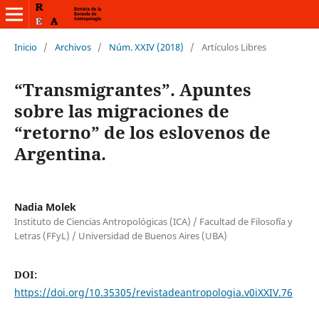
Inicio
/
Archivos
/
Núm. XXIV (2018)
/
Artículos Libres
“Transmigrantes”. Apuntes
sobre las migraciones de
“retorno” de los eslovenos de
Argentina.
Nadia Molek
Instituto de Ciencias Antropológicas (ICA) / Facultad de Filosofía y
Letras (FFyL) / Universidad de Buenos Aires (UBA)
DOI:
https://doi.org/10.35305/revistadeantropologia.v0iXXIV.76