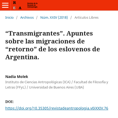
Inicio
/
Archivos
/
Núm. XXIV (2018)
/
Artículos Libres
“Transmigrantes”. Apuntes
sobre las migraciones de
“retorno” de los eslovenos de
Argentina.
Nadia Molek
Instituto de Ciencias Antropológicas (ICA) / Facultad de Filosofía y
Letras (FFyL) / Universidad de Buenos Aires (UBA)
DOI:
https://doi.org/10.35305/revistadeantropologia.v0iXXIV.76