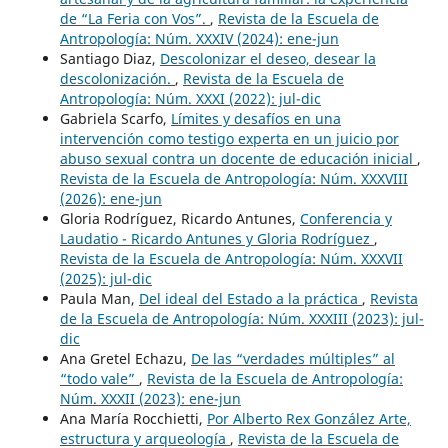
de “La Feria con Vos”.
,
Revista de la Escuela de
Antropología: Núm. XXXIV (2024): ene-jun
Santiago Diaz,
Descolonizar el deseo, desear la
descolonización.
,
Revista de la Escuela de
Antropología: Núm. XXXI (2022): jul-dic
Gabriela Scarfo,
Límites y desafíos en una
intervención como testigo experta en un juicio por
abuso sexual contra un docente de educación inicial
,
Revista de la Escuela de Antropología: Núm. XXXVIII
(2026): ene-jun
Gloria Rodríguez, Ricardo Antunes,
Conferencia y
Laudatio - Ricardo Antunes y Gloria Rodríguez
,
Revista de la Escuela de Antropología: Núm. XXXVII
(2025): jul-dic
Paula Man,
Del ideal del Estado a la práctica
,
Revista
de la Escuela de Antropología: Núm. XXXIII (2023): jul-
dic
​Ana Gretel Echazu,
De las “verdades múltiples” al
“todo vale”
,
Revista de la Escuela de Antropología:
Núm. XXXII (2023): ene-jun
Ana María Rocchietti,
Por Alberto Rex González Arte,
estructura y arqueología
,
Revista de la Escuela de