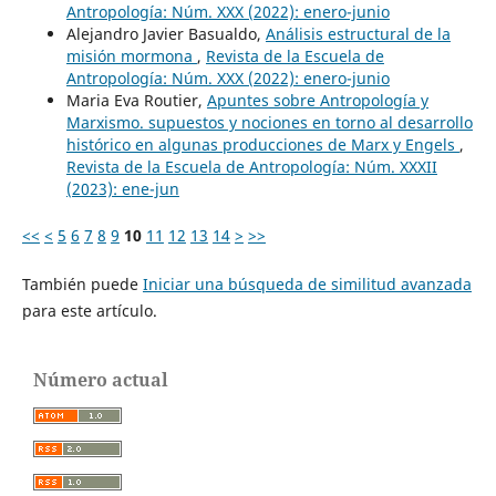
Antropología: Núm. XXX (2022): enero-junio
Alejandro Javier Basualdo,
Análisis estructural de la
misión mormona
,
Revista de la Escuela de
Antropología: Núm. XXX (2022): enero-junio
Maria Eva Routier,
Apuntes sobre Antropología y
Marxismo. supuestos y nociones en torno al desarrollo
histórico en algunas producciones de Marx y Engels
,
Revista de la Escuela de Antropología: Núm. XXXII
(2023): ene-jun
<<
<
5
6
7
8
9
10
11
12
13
14
>
>>
También puede
Iniciar una búsqueda de similitud avanzada
para este artículo.
Número actual