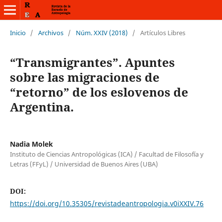
Inicio
/
Archivos
/
Núm. XXIV (2018)
/
Artículos Libres
“Transmigrantes”. Apuntes
sobre las migraciones de
“retorno” de los eslovenos de
Argentina.
Nadia Molek
Instituto de Ciencias Antropológicas (ICA) / Facultad de Filosofía y
Letras (FFyL) / Universidad de Buenos Aires (UBA)
DOI:
https://doi.org/10.35305/revistadeantropologia.v0iXXIV.76