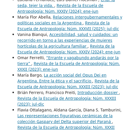
seda, tejer la vida.
,
Revista de la Escuela de
Antropología: Núm. XXXIV (2024): ene-jun
María Flor Abella,
Relaciones intergubernamentales y
políticas sociales en la Argentina
,
Revista de la
Escuela de Antropología: Núm. XXXVII (2025): jul-dic
Vanina Bianqui,
Accesibilidad, salud y cuidados: un
recorrido en torno a las experiencias de mujeres
hortícolas de la agricultura familiar
,
Revista de la
Escuela de Antropología: Núm. XXXIV (2024): ene-jun
Omar Ferretti,
“Errante y vagabundo andarás por la
tierra”
,
Revista de la Escuela de Antropología: Núm.
XXXII (2023): ene-jun
María Bargo,
La acción social del Opus Dei en
Argentina. Entre la ética y el sacrificio
,
Revista de la
Escuela de Antropología: Núm. XXXIII (2023): jul-dic
Brián Ferrero, Francisco Preiti,
Introducción dossier
,
Revista de la Escuela de Antropología: Núm. XXXIII
(2023): jul-dic
Flavia Ottalagano, Aldana García, Diana S. Tamburini,
Las representaciones figurativas cerámicas de la
colección Gaspary del Delta superior del Paraná
,
Revista de la Escuela de Antropología: Núm. XXXII