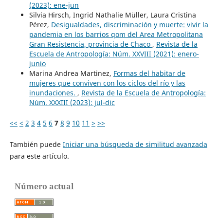
(2023): ene-jun
Silvia Hirsch, Ingrid Nathalie Müller, Laura Cristina
Pérez,
Desigualdades, discriminación y muerte: vivir la
pandemia en los barrios qom del Area Metropolitana
Gran Resistencia, provincia de Chaco
,
Revista de la
Escuela de Antropología: Núm. XXVIII (2021): enero-
junio
Marina Andrea Martinez,
Formas del habitar de
mujeres que conviven con los ciclos del río y las
inundaciones.
,
Revista de la Escuela de Antropología:
Núm. XXXIII (2023): jul-dic
<<
<
2
3
4
5
6
7
8
9
10
11
>
>>
También puede
Iniciar una búsqueda de similitud avanzada
para este artículo.
Número actual