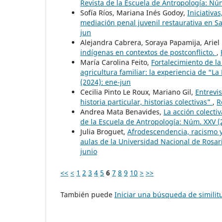
Revista de la Escuela de Antropología: Núm
Sofía Ríos, Mariana Inés Godoy,
Iniciativa
mediación penal juvenil restaurativa en S
jun
Alejandra Cabrera, Soraya Papamija, Arie
indígenas en contextos de postconflicto.
,
María Carolina Feito,
Fortalecimiento de la
agricultura familiar: la experiencia de “La
(2024): ene-jun
Cecilia Pinto Le Roux, Mariano Gil,
Entrevi
historia particular, historias colectivas”
,
R
Andrea Mata Benavides,
La acción colect
de la Escuela de Antropología: Núm. XXV (
Julia Broguet,
Afrodescendencia, racismo y 
aulas de la Universidad Nacional de Rosa
junio
<<
<
1
2
3
4
5
6
7
8
9
10
>
>>
También puede
Iniciar una búsqueda de simili