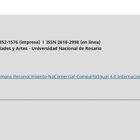
852-1576 (impresa) l ISSN 2618-2998 (en línea)
ades y Artes - Universidad Nacional de Rosario
ommons Reconocimiento-NoComercial-CompartirIgual 4.0 Internacio
___________________________________________________________________________