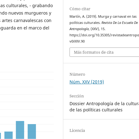
ias culturales, - grabando
Cómo citar
eando nuevos murgueros y
Martín, A. (2019). Murga y carnaval en las
s artes carnavalescas con
políticas culturales.
Revista De La Escuela De
vaguarda en el marco del
Antropología
, (XXV), 15.
https://doi.org/10.35305/revistadeantropo
v0iXXV.90
Más formatos de cita
Número
Núm. XXV (2019)
Sección
Dossier Antropología de la cultur
de las políticas culturales
Licencia