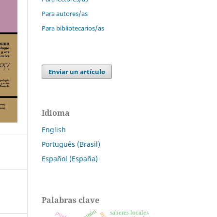
Para autores/as
Para bibliotecarios/as
Enviar un artículo
Idioma
English
Português (Brasil)
Español (España)
Palabras clave
común
saberes locales