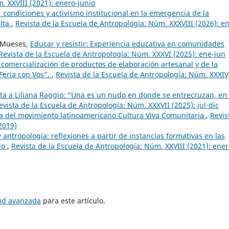
. XXVIII (2021): enero-junio
s, condiciones y activismo institucional en la emergencia de la
alta
,
Revista de la Escuela de Antropología: Núm. XXXVIII (2026): e
l Mueses,
Educar y resistir: Experiencia educativa en comunidades
Revista de la Escuela de Antropología: Núm. XXXVI (2025): ene-jun
 comercialización de productos de elaboración artesanal y de la
 Feria con Vos”.
,
Revista de la Escuela de Antropología: Núm. XXXIV
sta a Liliana Raggio: “Una es un nudo en donde se entrecruzan, en 
evista de la Escuela de Antropología: Núm. XXXVII (2025): jul-dic
iva del movimiento latinoamericano Cultura Viva Comunitaria
,
Revis
2019)
antropología: reflexiones a partir de instancias formativas en las
rio
,
Revista de la Escuela de Antropología: Núm. XXVIII (2021): ener
tud avanzada
para este artículo.