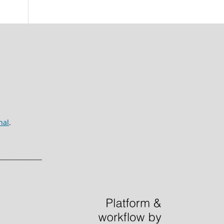
nal
.
______________