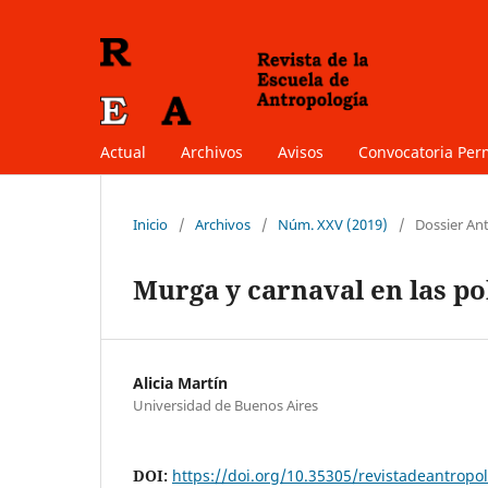
Actual
Archivos
Avisos
Convocatoria Pe
Inicio
/
Archivos
/
Núm. XXV (2019)
/
Dossier Ant
Murga y carnaval en las pol
Alicia Martín
Universidad de Buenos Aires
DOI:
https://doi.org/10.35305/revistadeantropol