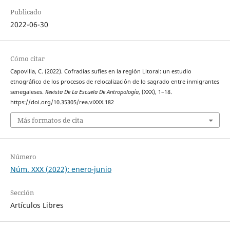
Publicado
2022-06-30
Cómo citar
Capovilla, C. (2022). Cofradías sufíes en la región Litoral: un estudio
etnográfico de los procesos de relocalización de lo sagrado entre inmigrantes
senegaleses.
Revista De La Escuela De Antropología
, (XXX), 1–18.
https://doi.org/10.35305/rea.viXXX.182
Más formatos de cita
Número
Núm. XXX (2022): enero-junio
Sección
Artículos Libres