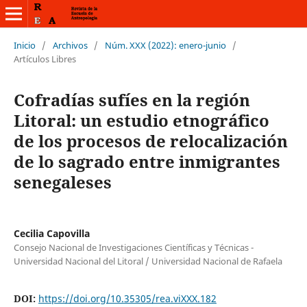
Inicio
/
Archivos
/
Núm. XXX (2022): enero-junio
/
Artículos Libres
Cofradías sufíes en la región
Litoral: un estudio etnográfico
de los procesos de relocalización
de lo sagrado entre inmigrantes
senegaleses
Cecilia Capovilla
Consejo Nacional de Investigaciones Científicas y Técnicas -
Universidad Nacional del Litoral / Universidad Nacional de Rafaela
DOI:
https://doi.org/10.35305/rea.viXXX.182