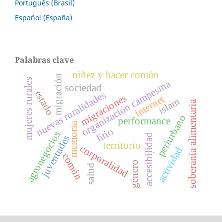
Português (Brasil)
Español (España)
Palabras clave
niñez y hacer común
migración
mujeres rurales
organización campesina
sociedad
estado
nuevas ruralidades
migraciones
internet
islam
soberanía alimentaria
periurbano
performance
memoria
litio
agronegocios
accesibilidad
juventudes
territorio
corporalidad
.
actividad
común
género
salud