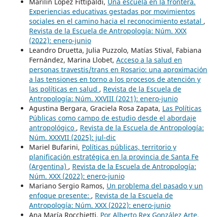
Marilín López Fittipaldi,
Una escuela en la frontera.
Experiencias educativas gestadas por movimientos
sociales en el camino hacia el reconocimiento estatal
,
Revista de la Escuela de Antropología: Núm. XXX
(2022): enero-junio
Leandro Druetta, Julia Puzzolo, Matías Stival, Fabiana
Fernández, Marina Llobet,
Acceso a la salud en
personas travestis/trans en Rosario: una aproximación
a las tensiones en torno a los procesos de atención y
las políticas en salud
,
Revista de la Escuela de
Antropología: Núm. XXVIII (2021): enero-junio
Agustina Bergara, Graciela Rosa Zapata,
Las Políticas
Públicas como campo de estudio desde el abordaje
antropológico
,
Revista de la Escuela de Antropología:
Núm. XXXVII (2025): jul-dic
Mariel Bufarini,
Políticas públicas, territorio y
planificación estratégica en la provincia de Santa Fe
(Argentina)
,
Revista de la Escuela de Antropología:
Núm. XXX (2022): enero-junio
Mariano Sergio Ramos,
Un problema del pasado y un
enfoque presente:
,
Revista de la Escuela de
Antropología: Núm. XXX (2022): enero-junio
Ana María Rocchietti,
Por Alberto Rex González Arte,