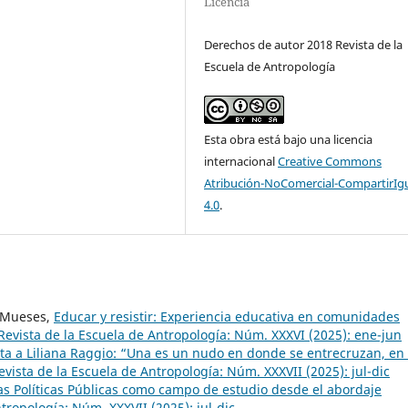
Licencia
Derechos de autor 2018 Revista de la
Escuela de Antropología
Esta obra está bajo una licencia
internacional
Creative Commons
Atribución-NoComercial-CompartirIg
4.0
.
l Mueses,
Educar y resistir: Experiencia educativa en comunidades
Revista de la Escuela de Antropología: Núm. XXXVI (2025): ene-jun
sta a Liliana Raggio: “Una es un nudo en donde se entrecruzan, en 
evista de la Escuela de Antropología: Núm. XXXVII (2025): jul-dic
as Políticas Públicas como campo de estudio desde el abordaje
tropología: Núm. XXXVII (2025): jul-dic