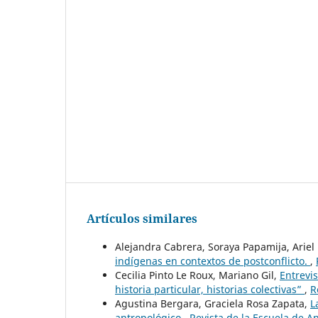
Artículos similares
Alejandra Cabrera, Soraya Papamija, Arie
indígenas en contextos de postconflicto.
,
Cecilia Pinto Le Roux, Mariano Gil,
Entrevi
historia particular, historias colectivas”
,
R
Agustina Bergara, Graciela Rosa Zapata,
L
antropológico
,
Revista de la Escuela de An