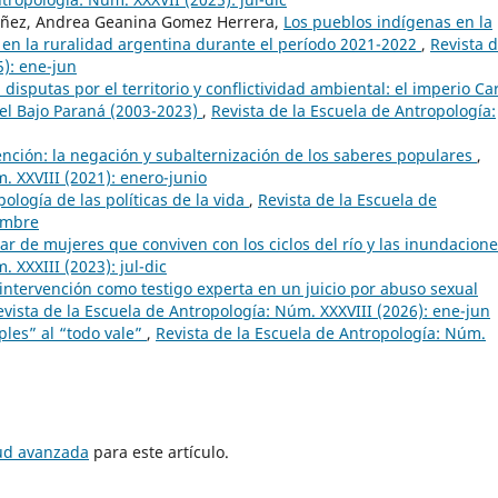
olañez, Andrea Geanina Gomez Herrera,
Los pueblos indígenas en la
s en la ruralidad argentina durante el período 2021-2022
,
Revista d
): ene-jun
isputas por el territorio y conflictividad ambiental: el imperio Car
el Bajo Paraná (2003-2023)
,
Revista de la Escuela de Antropología:
nción: la negación y subalternización de los saberes populares
,
. XXVIII (2021): enero-junio
pología de las políticas de la vida
,
Revista de la Escuela de
iembre
ar de mujeres que conviven con los ciclos del río y las inundacion
 XXXIII (2023): jul-dic
 intervención como testigo experta en un juicio por abuso sexual
evista de la Escuela de Antropología: Núm. XXXVIII (2026): ene-jun
ples” al “todo vale”
,
Revista de la Escuela de Antropología: Núm.
tud avanzada
para este artículo.