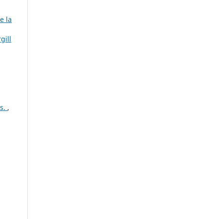
e la
gill
es.
,