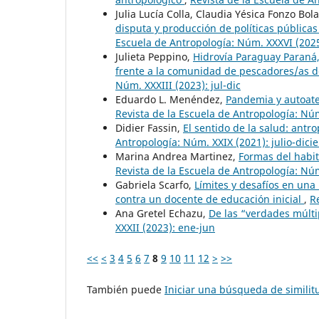
Julia Lucía Colla, Claudia Yésica Fonzo B
disputa y producción de políticas pública
Escuela de Antropología: Núm. XXXVI (2025
Julieta Peppino,
Hidrovía Paraguay Paraná, d
frente a la comunidad de pescadores/as d
Núm. XXXIII (2023): jul-dic
Eduardo L. Menéndez,
Pandemia y autoate
Revista de la Escuela de Antropología: Núm
Didier Fassin,
El sentido de la salud: antro
Antropología: Núm. XXIX (2021): julio-dic
Marina Andrea Martinez,
Formas del habit
Revista de la Escuela de Antropología: Núm.
Gabriela Scarfo,
Límites y desafíos en una
contra un docente de educación inicial
,
R
​Ana Gretel Echazu,
De las “verdades múlti
XXXII (2023): ene-jun
<<
<
3
4
5
6
7
8
9
10
11
12
>
>>
También puede
Iniciar una búsqueda de simili