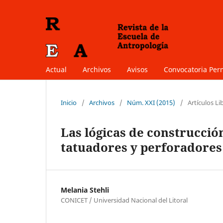
Actual
Archivos
Avisos
Convocatoria Pe
Inicio
/
Archivos
/
Núm. XXI (2015)
/
Artículos Li
Las lógicas de construcción
tatuadores y perforadores 
Melania Stehli
CONICET / Universidad Nacional del Litoral