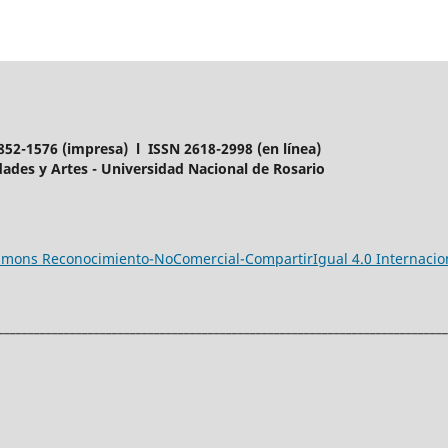
852-1576 (impresa) l ISSN 2618-2998 (en línea)
ades y Artes - Universidad Nacional de Rosario
ommons Reconocimiento-NoComercial-CompartirIgual 4.0 Internacio
___________________________________________________________________________