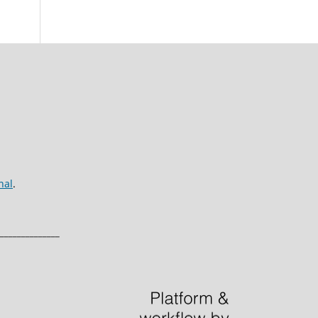
nal
.
______________