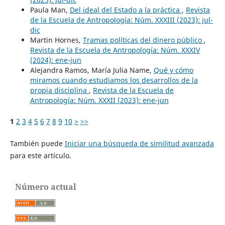
Paula Man,
Del ideal del Estado a la práctica
,
Revista
de la Escuela de Antropología: Núm. XXXIII (2023): jul-
dic
Martin Hornes,
Tramas políticas del dinero público
,
Revista de la Escuela de Antropología: Núm. XXXIV
(2024): ene-jun
Alejandra Ramos, María Julia Name,
Qué y cómo
miramos cuando estudiamos los desarrollos de la
propia disciplina
,
Revista de la Escuela de
Antropología: Núm. XXXII (2023): ene-jun
1
2
3
4
5
6
7
8
9
10
>
>>
También puede
Iniciar una búsqueda de similitud avanzada
para este artículo.
Número actual