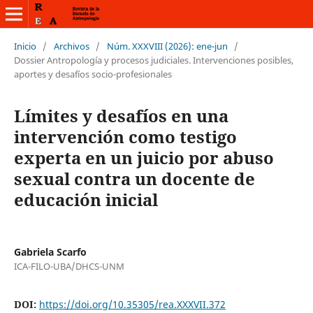
Inicio
/
Archivos
/
Núm. XXXVIII (2026): ene-jun
/
Dossier Antropología y procesos judiciales. Intervenciones posibles,
aportes y desafíos socio-profesionales
Límites y desafíos en una
intervención como testigo
experta en un juicio por abuso
sexual contra un docente de
educación inicial
Gabriela Scarfo
ICA-FILO-UBA/DHCS-UNM
DOI:
https://doi.org/10.35305/rea.XXXVII.372