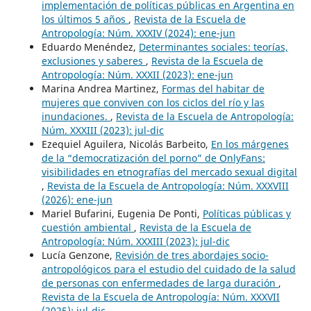
implementación de políticas públicas en Argentina en
los últimos 5 años
,
Revista de la Escuela de
Antropología: Núm. XXXIV (2024): ene-jun
Eduardo Menéndez,
Determinantes sociales: teorías,
exclusiones y saberes
,
Revista de la Escuela de
Antropología: Núm. XXXII (2023): ene-jun
Marina Andrea Martinez,
Formas del habitar de
mujeres que conviven con los ciclos del río y las
inundaciones.
,
Revista de la Escuela de Antropología:
Núm. XXXIII (2023): jul-dic
Ezequiel Aguilera, Nicolás Barbeito,
En los márgenes
de la “democratización del porno” de OnlyFans:
visibilidades en etnografías del mercado sexual digital
,
Revista de la Escuela de Antropología: Núm. XXXVIII
(2026): ene-jun
Mariel Bufarini, Eugenia De Ponti,
Políticas públicas y
cuestión ambiental
,
Revista de la Escuela de
Antropología: Núm. XXXIII (2023): jul-dic
Lucía Genzone,
Revisión de tres abordajes socio-
antropológicos para el estudio del cuidado de la salud
de personas con enfermedades de larga duración
,
Revista de la Escuela de Antropología: Núm. XXXVII
(2025): jul-dic