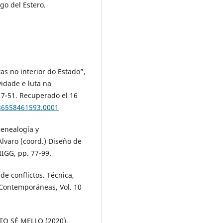
go del Estero.
tas no interior do Estado”,
ividade e luta na
 17-51. Recuperado el 16
786558461593.0001
Genealogía y
Alvaro (coord.) Diseño de
 IIGG, pp. 77-99.
e conflictos. Técnica,
 Contemporáneas, Vol. 10
TO SÉ MELLO (2020).