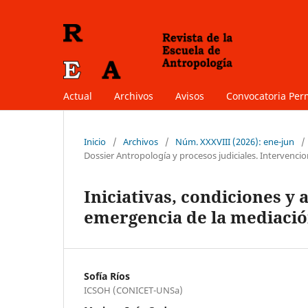
Actual
Archivos
Avisos
Convocatoria Pe
Inicio
/
Archivos
/
Núm. XXXVIII (2026): ene-jun
/
Dossier Antropología y procesos judiciales. Intervencio
Iniciativas, condiciones y 
emergencia de la mediación
Sofía Ríos
ICSOH (CONICET-UNSa)