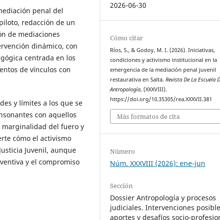
2026-06-30
mediación penal del
 piloto, redacción de un
ión de mediaciones
Cómo citar
ervención dinámico, con
Ríos, S., & Godoy, M. I. (2026). Iniciativas,
gógica centrada en los
condiciones y activismo institucional en la
tentos de vínculos con
emergencia de la mediación penal juvenil
restaurativa en Salta.
Revista De La Escuela 
Antropología
, (XXXVIII).
https://doi.org/10.35305/rea.XXXVII.381
es y límites a los que se
consonantes con aquellos
Más formatos de cita
a marginalidad del fuero y
erte cómo el activismo
Justicia Juvenil, aunque
Número
nventiva y el compromiso
Núm. XXXVIII (2026): ene-jun
Sección
Dossier Antropología y procesos
judiciales. Intervenciones posible
aportes y desafíos socio-profesio