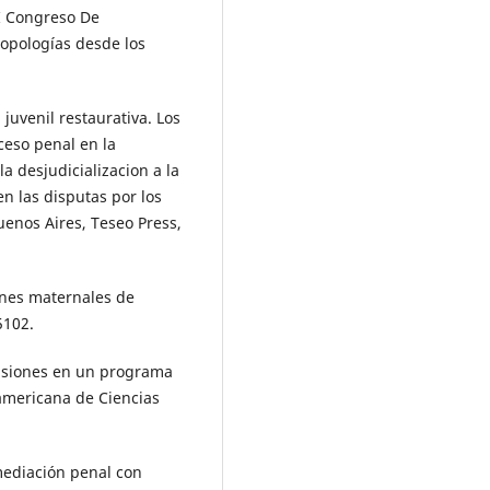
II Congreso De
ropologías desde los
 juvenil restaurativa. Los
ceso penal en la
 la desjudicializacion a la
n las disputas por los
uenos Aires, Teseo Press,
ones maternales de
5102.
ensiones en un programa
oamericana de Ciencias
mediación penal con