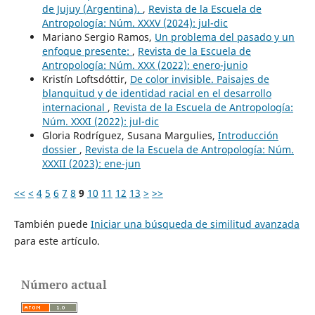
de Jujuy (Argentina).
,
Revista de la Escuela de
Antropología: Núm. XXXV (2024): jul-dic
Mariano Sergio Ramos,
Un problema del pasado y un
enfoque presente:
,
Revista de la Escuela de
Antropología: Núm. XXX (2022): enero-junio
Kristín Loftsdóttir,
De color invisible. Paisajes de
blanquitud y de identidad racial en el desarrollo
internacional
,
Revista de la Escuela de Antropología:
Núm. XXXI (2022): jul-dic
Gloria Rodríguez, Susana Margulies,
Introducción
dossier
,
Revista de la Escuela de Antropología: Núm.
XXXII (2023): ene-jun
<<
<
4
5
6
7
8
9
10
11
12
13
>
>>
También puede
Iniciar una búsqueda de similitud avanzada
para este artículo.
Número actual