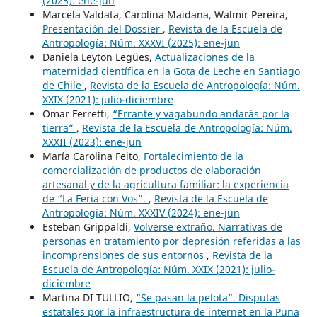
(2025): ene-jun
Marcela Valdata, Carolina Maidana, Walmir Pereira,
Presentación del Dossier
,
Revista de la Escuela de
Antropología: Núm. XXXVI (2025): ene-jun
Daniela Leyton Legües,
Actualizaciones de la
maternidad científica en la Gota de Leche en Santiago
de Chile
,
Revista de la Escuela de Antropología: Núm.
XXIX (2021): julio-diciembre
Omar Ferretti,
“Errante y vagabundo andarás por la
tierra”
,
Revista de la Escuela de Antropología: Núm.
XXXII (2023): ene-jun
María Carolina Feito,
Fortalecimiento de la
comercialización de productos de elaboración
artesanal y de la agricultura familiar: la experiencia
de “La Feria con Vos”.
,
Revista de la Escuela de
Antropología: Núm. XXXIV (2024): ene-jun
Esteban Grippaldi,
Volverse extraño. Narrativas de
personas en tratamiento por depresión referidas a las
incomprensiones de sus entornos
,
Revista de la
Escuela de Antropología: Núm. XXIX (2021): julio-
diciembre
Martina DI TULLIO,
“Se pasan la pelota”. Disputas
estatales por la infraestructura de internet en la Puna