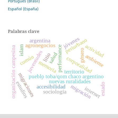
Português (Brasil)
Español (España)
Palabras clave
jóvenes
periurbano
argentina
agronegocios
actividad
islam
performance
organización campesina
género
juventudes
salud
litio
ambiente
común
corporalidad
memoria
territorio
migraciones
pueblo toba/qom chaco argentino
.
nuevas ruralidades
estudios
estado
migración
accesibilidad
internet
sociología