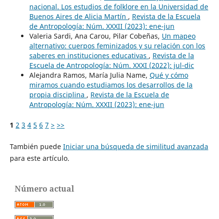
nacional. Los estudios de folklore en la Universidad de
Buenos Aires de Alicia Martín
,
Revista de la Escuela
de Antropología: Núm. XXXII (2023): ene-jun
Valeria Sardi, Ana Carou, Pilar Cobeñas,
Un mapeo
alternativo: cuerpos feminizados y su relación con los
saberes en instituciones educativas
,
Revista de la
Escuela de Antropología: Núm. XXXI (2022): jul-dic
Alejandra Ramos, María Julia Name,
Qué y cómo
miramos cuando estudiamos los desarrollos de la
propia disciplina
,
Revista de la Escuela de
Antropología: Núm. XXXII (2023): ene-jun
1
2
3
4
5
6
7
>
>>
También puede
Iniciar una búsqueda de similitud avanzada
para este artículo.
Número actual