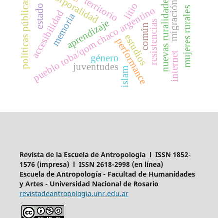
corporalidad
nuevas ruralidades
territorio
políticas públicas
migración
litio
estado
pueblo toba/qom chaco argentino
mujeres rurales
.
accesibilidad
memoria
aprendizaje
resistencias
común
estudios
performance
internet
género
juventudes
islam
Revista de la Escuela de Antropología l ISSN 1852-
1576 (impresa) l ISSN 2618-2998 (en línea)
Escuela de Antropología - Facultad de Humanidades
y Artes - Universidad Nacional de Rosario
revistadeantropologia.unr.edu.ar