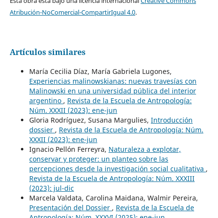
Esta obra está bajo una licencia internacional
Creative Commons
Atribución-NoComercial-CompartirIgual 4.0
.
Artículos similares
María Cecilia Díaz, María Gabriela Lugones,
Experiencias malinowskianas: nuevas travesías con
Malinowski en una universidad pública del interior
argentino
,
Revista de la Escuela de Antropología:
Núm. XXXII (2023): ene-jun
Gloria Rodríguez, Susana Margulies,
Introducción
dossier
,
Revista de la Escuela de Antropología: Núm.
XXXII (2023): ene-jun
Ignacio Pellón Ferreyra,
Naturaleza a explotar,
conservar y proteger: un planteo sobre las
percepciones desde la investigación social cualitativa
,
Revista de la Escuela de Antropología: Núm. XXXIII
(2023): jul-dic
Marcela Valdata, Carolina Maidana, Walmir Pereira,
Presentación del Dossier
,
Revista de la Escuela de
Antropología: Núm. XXXVI (2025): ene-jun