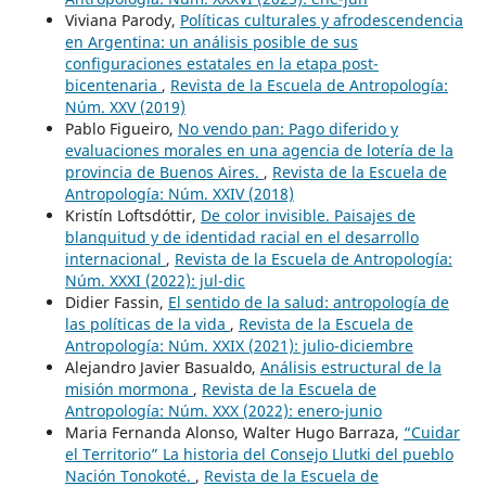
Viviana Parody,
Políticas culturales y afrodescendencia
en Argentina: un análisis posible de sus
configuraciones estatales en la etapa post-
bicentenaria
,
Revista de la Escuela de Antropología:
Núm. XXV (2019)
Pablo Figueiro,
No vendo pan: Pago diferido y
evaluaciones morales en una agencia de lotería de la
provincia de Buenos Aires.
,
Revista de la Escuela de
Antropología: Núm. XXIV (2018)
Kristín Loftsdóttir,
De color invisible. Paisajes de
blanquitud y de identidad racial en el desarrollo
internacional
,
Revista de la Escuela de Antropología:
Núm. XXXI (2022): jul-dic
Didier Fassin,
El sentido de la salud: antropología de
las políticas de la vida
,
Revista de la Escuela de
Antropología: Núm. XXIX (2021): julio-diciembre
Alejandro Javier Basualdo,
Análisis estructural de la
misión mormona
,
Revista de la Escuela de
Antropología: Núm. XXX (2022): enero-junio
Maria Fernanda Alonso, Walter Hugo Barraza,
“Cuidar
el Territorio” La historia del Consejo Llutki del pueblo
Nación Tonokoté.
,
Revista de la Escuela de