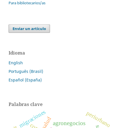
Para bibliotecarios/as
Enviar un artículo
Idioma
English
Português (Brasil)
Español (España)
Palabras clave
migraciones
periurbano
salud
agronegocios