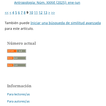
Antropología: Núm. XXXVI (2025): ene-jun
<<
<
4
5
6
7
8
9
10
11
12
13
>
>>
También puede
Iniciar una búsqueda de similitud avanzada
para este artículo.
Número actual
Información
Para lectores/as
Para autores/as