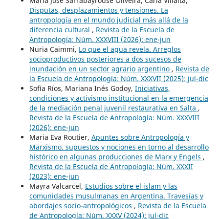
María José Sarrabayrouse Oliveira, Carla Villalta,
Disputas, desplazamientos y tensiones. La
antropología en el mundo judicial más allá de la
diferencia cultural
,
Revista de la Escuela de
Antropología: Núm. XXXVIII (2026): ene-jun
Nuria Caimmi,
Lo que el agua revela. Arreglos
socioproductivos posteriores a dos sucesos de
inundación en un sector agrario argentino
,
Revista de
la Escuela de Antropología: Núm. XXXVII (2025): jul-dic
Sofía Ríos, Mariana Inés Godoy,
Iniciativas,
condiciones y activismo institucional en la emergencia
de la mediación penal juvenil restaurativa en Salta
,
Revista de la Escuela de Antropología: Núm. XXXVIII
(2026): ene-jun
Maria Eva Routier,
Apuntes sobre Antropología y
Marxismo. supuestos y nociones en torno al desarrollo
histórico en algunas producciones de Marx y Engels
,
Revista de la Escuela de Antropología: Núm. XXXII
(2023): ene-jun
Mayra Valcarcel,
Estudios sobre el islam y las
comunidades musulmanas en Argentina. Travesías y
abordajes socio-antropológicos
,
Revista de la Escuela
de Antropología: Núm. XXXV (2024): jul-dic