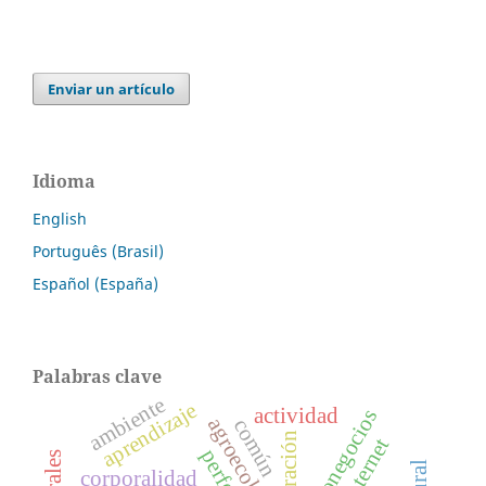
Enviar un artículo
Idioma
English
Português (Brasil)
Español (España)
Palabras clave
ambiente
aprendizaje
actividad
agronegocios
agroecología
común
migración
internet
corporalidad