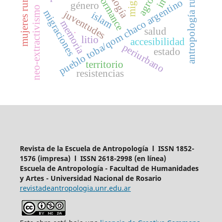
performance
mujeres rurales
antropología rural
pueblo toba/qom chaco argentino
género
neo-extractivismo
migraciones
juventudes
islam
memoria
salud
.
litio
accesibilidad
periurbano
estado
territorio
resistencias
Revista de la Escuela de Antropología l ISSN 1852-
1576 (impresa) l ISSN 2618-2998 (en línea)
Escuela de Antropología - Facultad de Humanidades
y Artes - Universidad Nacional de Rosario
revistadeantropologia.unr.edu.ar