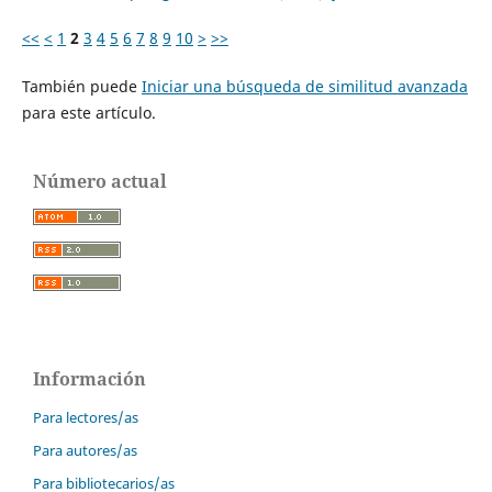
<<
<
1
2
3
4
5
6
7
8
9
10
>
>>
También puede
Iniciar una búsqueda de similitud avanzada
para este artículo.
Número actual
Información
Para lectores/as
Para autores/as
Para bibliotecarios/as