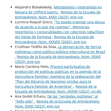
Alejandro Bialakowsky,
Metodología y teatralidad en
Negara de Clifford Geertz
,
Revista de la Escuela de
Antropología: Núm. XXXII (2023): ene-jun
Lucrecia Raquel Greco,
“Te puedo inventar una danza
de acuerdo a lo que me cuentan”. Memorias,
repertorios y corporalidades con colectivos toba/Qom
del Oeste de Formosa
,
Revista de la Escuela de
Antropología: Núm. XXXVIII (2026): ene-jun
Cristhian Teófilo da Silva,
La demarcación de tierras
indígenas como política pública intercultural en Brasil
,
Revista de la Escuela de Antropología: Núm. XXXVI
(2025): ene-jun
María Carolina Feito,
Proceso participativo de
producción de políticas públicas en la agenda de la
Agricultura Familiar: memoria de la elaboración del
“Plan del Decenio de Naciones Unidas para la
Agricultura Familiar de Argentina”
,
Revista de la
Escuela de Antropología: Núm. XXXVII (2025): jul-dic
​Ana Gretel Echazu,
De las “verdades múltiples” al
“todo vale”
,
Revista de la Escuela de Antropología:
Núm. XXXII (2023): ene-jun