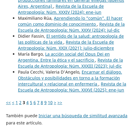
producciones familiares en General Villegas (Buenos
Aires, Argentina)
,
Revista de la Escuela de
Antropología: Núm. XXXIV (2024): ene-jun
Maximiliano Rúa,
Aprendiendo lo “común”. El hacer
común como dominio de conocimiento
,
Revista de la
Escuela de Antropología: Núm. XXXV (2024): jul-dic
Didier Fassin,
El sentido de la salud: antropología de
las políticas de la vida
,
Revista de la Escuela de
Antropología: Núm. XXIX (2021): julio-diciembre
María Bargo,
La acción social del Opus Dei en
Argentina. Entre la ética y el sacrificio
,
Revista de la
Escuela de Antropología: Núm. XXXIII (2023): jul-dic
Paula Cecchi, Valeria D'Angelo,
Encarnar el diálogo.
Obstáculos y posibilidades en torno a la formación
intercultural y relacional en enfermería
,
Revista de la
Escuela de Antropología: Núm. XXXVI (2025): ene-jun
<<
<
1
2
3
4
5
6
7
8
9
10
>
>>
También puede
Iniciar una búsqueda de similitud avanzada
para este artículo.