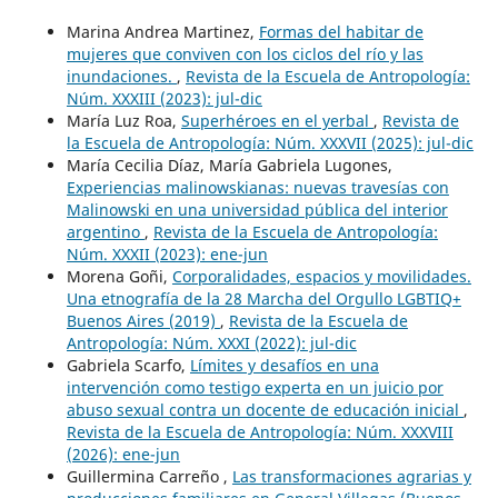
Marina Andrea Martinez,
Formas del habitar de
mujeres que conviven con los ciclos del río y las
inundaciones.
,
Revista de la Escuela de Antropología:
Núm. XXXIII (2023): jul-dic
María Luz Roa,
Superhéroes en el yerbal
,
Revista de
la Escuela de Antropología: Núm. XXXVII (2025): jul-dic
María Cecilia Díaz, María Gabriela Lugones,
Experiencias malinowskianas: nuevas travesías con
Malinowski en una universidad pública del interior
argentino
,
Revista de la Escuela de Antropología:
Núm. XXXII (2023): ene-jun
Morena Goñi,
Corporalidades, espacios y movilidades.
Una etnografía de la 28 Marcha del Orgullo LGBTIQ+
Buenos Aires (2019)
,
Revista de la Escuela de
Antropología: Núm. XXXI (2022): jul-dic
Gabriela Scarfo,
Límites y desafíos en una
intervención como testigo experta en un juicio por
abuso sexual contra un docente de educación inicial
,
Revista de la Escuela de Antropología: Núm. XXXVIII
(2026): ene-jun
Guillermina Carreño ,
Las transformaciones agrarias y