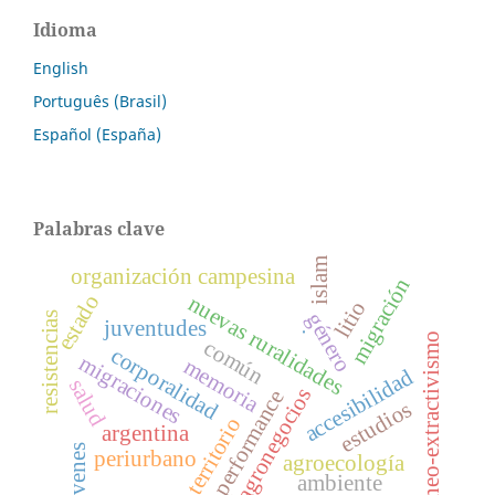
Idioma
English
Português (Brasil)
Español (España)
Palabras clave
islam
organización campesina
migración
estado
nuevas ruralidades
litio
género
resistencias
juventudes
.
neo-extractivismo
común
corporalidad
migraciones
memoria
accesibilidad
salud
agronegocios
performance
estudios
territorio
argentina
jóvenes
periurbano
agroecología
ambiente